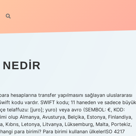
 NEDIR
ara hesaplarına transfer yapılmasını sağlayan uluslararası
r Swift kodu vardır. SWIFT kodu; 11 haneden ve sadece büyü
kçe telaffuzu: [juro]; yuro) veya avro (SEMBOL: €, KOD:
rimi olup Almanya, Avusturya, Belçika, Estonya, Finlandiya,
lya, Kıbrıs, Letonya, Litvanya, Lüksemburg, Malta, Portekiz,
hangi para birimi? Para birimi kullanan ülkelerISO 4217