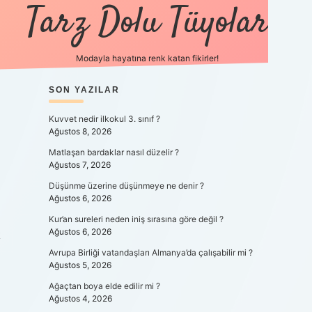
Tarz Dolu Tüyolar
Modayla hayatına renk katan fikirler!
SIDEBAR
SON YAZILAR
hiltonbet güncel gir
Kuvvet nedir ilkokul 3. sınıf ?
Ağustos 8, 2026
Matlaşan bardaklar nasıl düzelir ?
Ağustos 7, 2026
Düşünme üzerine düşünmeye ne denir ?
Ağustos 6, 2026
Kur’an sureleri neden iniş sırasına göre değil ?
Ağustos 6, 2026
k
Avrupa Birliği vatandaşları Almanya’da çalışabilir mi ?
Ağustos 5, 2026
Ağaçtan boya elde edilir mi ?
Ağustos 4, 2026