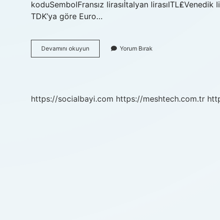
koduSembolFransız lirasıİtalyan lirasıITL₤Venedik li
TDK’ya göre Euro…
Euro
Devamını okuyun
Yorum Bırak
Döviz
Kodu
Nedir
https://socialbayi.com
https://meshtech.com.tr
htt