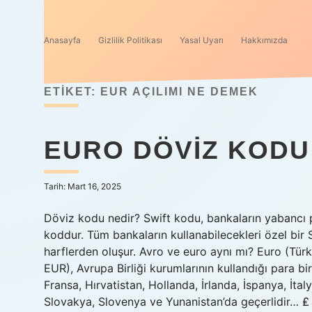
Anasayfa
Gizlilik Politikası
Yasal Uyarı
Hakkımızda
ETIKET:
EUR AÇILIMI NE DEMEK
EURO DÖVIZ KODU
Tarih: Mart 16, 2025
Döviz kodu nedir? Swift kodu, bankaların yabancı p
koddur. Tüm bankaların kullanabilecekleri özel bi
harflerden oluşur. Avro ve euro aynı mı? Euro (Tür
EUR), Avrupa Birliği kurumlarının kullandığı para bi
Fransa, Hırvatistan, Hollanda, İrlanda, İspanya, İta
Slovakya, Slovenya ve Yunanistan’da geçerlidir… ₤ 