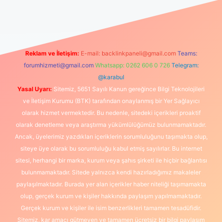
üncel giriş
https://www.betexper.xyz/
elexbetgiris.org
Reklam ve İletişim:
E-mail:
backlinkpaneli@gmail.com
Teams:
forumhizmeti@gmail.com
Whatsapp: 0262 606 0 726
Telegram:
@karabul
Yasal Uyarı:
Sitemiz, 5651 Sayılı Kanun gereğince Bilgi Teknolojileri
ve İletişim Kurumu (BTK) tarafından onaylanmış bir Yer Sağlayıcı
olarak hizmet vermektedir. Bu nedenle, sitedeki içerikleri proaktif
olarak denetleme veya araştırma yükümlülüğümüz bulunmamaktadır.
Ancak, üyelerimiz yazdıkları içeriklerin sorumluluğunu taşımakta olup,
siteye üye olarak bu sorumluluğu kabul etmiş sayılırlar. Bu internet
sitesi, herhangi bir marka, kurum veya şahıs şirketi ile hiçbir bağlantısı
bulunmamaktadır. Sitede yalnızca kendi hazırladığımız makaleler
paylaşılmaktadır. Burada yer alan içerikler haber niteliği taşımamakta
olup, gerçek kurum ve kişiler hakkında paylaşım yapılmamaktadır.
Gerçek kurum ve kişiler ile isim benzerlikleri tamamen tesadüfidir.
Sitemiz, kar amacı gütmeyen ve tamamen ücretsiz bir bilgi paylaşım