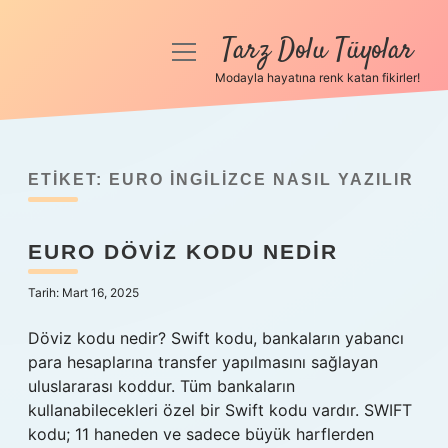
Tarz Dolu Tüyolar
menüyü
aç
Modayla hayatına renk katan fikirler!
Anasayfa
Gizlilik Politikası
ETIKET:
EURO INGILIZCE NASIL YAZILIR
Yasal Uyarı
EURO DÖVIZ KODU NEDIR
Hakkımızda
Tarih: Mart 16, 2025
Döviz kodu nedir? Swift kodu, bankaların yabancı
para hesaplarına transfer yapılmasını sağlayan
uluslararası koddur. Tüm bankaların
kullanabilecekleri özel bir Swift kodu vardır. SWIFT
kodu; 11 haneden ve sadece büyük harflerden