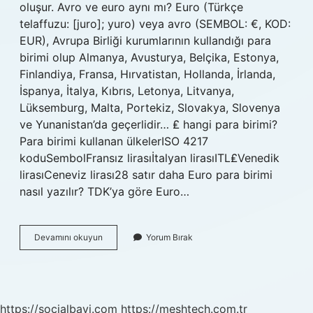
oluşur. Avro ve euro aynı mı? Euro (Türkçe
telaffuzu: [juro]; yuro) veya avro (SEMBOL: €, KOD:
EUR), Avrupa Birliği kurumlarının kullandığı para
birimi olup Almanya, Avusturya, Belçika, Estonya,
Finlandiya, Fransa, Hırvatistan, Hollanda, İrlanda,
İspanya, İtalya, Kıbrıs, Letonya, Litvanya,
Lüksemburg, Malta, Portekiz, Slovakya, Slovenya
ve Yunanistan’da geçerlidir… ₤ hangi para birimi?
Para birimi kullanan ülkelerISO 4217
koduSembolFransız lirasıİtalyan lirasıITL₤Venedik
lirasıCeneviz lirası28 satır daha Euro para birimi
nasıl yazılır? TDK’ya göre Euro…
Euro
Devamını okuyun
Yorum Bırak
Döviz
Kodu
Nedir
https://socialbayi.com
https://meshtech.com.tr