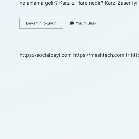
ne anlama gelir? Karz-z Hare nedir? Karz-Zaser iyi
Karzı
Devamını okuyun
Yorum Bırak
Hasen
Ne
Demek
Hadis
https://socialbayi.com
https://meshtech.com.tr
htt