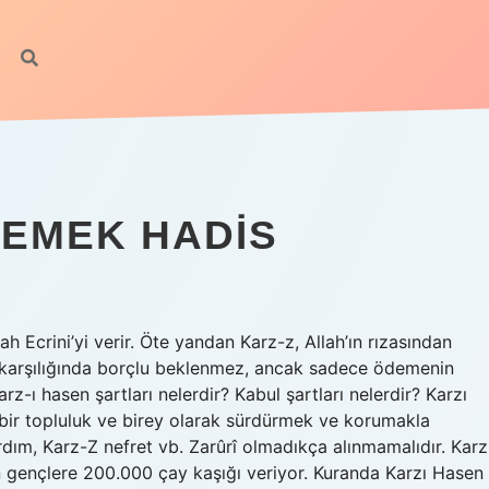
DEMEK HADIS
ah Ecrini’yi verir. Öte yandan Karz-z, Allah’ın rızasından
 karşılığında borçlu beklenmez, ancak sadece ödemenin
arz-ı hasen şartları nelerdir? Kabul şartları nelerdir? Karzı
bir topluluk ve birey olarak sürdürmek ve korumakla
rdım, Karz-Z nefret vb. Zarûrî olmadıkça alınmamalıdır. Karz
n gençlere 200.000 çay kaşığı veriyor. Kuranda Karzı Hasen