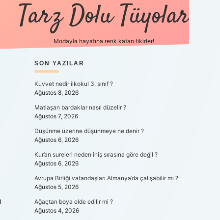
Tarz Dolu Tüyolar
Modayla hayatına renk katan fikirler!
SIDEBAR
SON YAZILAR
hiltonbet güncel giri
Kuvvet nedir ilkokul 3. sınıf ?
Ağustos 8, 2026
Matlaşan bardaklar nasıl düzelir ?
Ağustos 7, 2026
Düşünme üzerine düşünmeye ne denir ?
Ağustos 6, 2026
Kur’an sureleri neden iniş sırasına göre değil ?
Ağustos 6, 2026
Avrupa Birliği vatandaşları Almanya’da çalışabilir mi ?
Ağustos 5, 2026
ı
Ağaçtan boya elde edilir mi ?
Ağustos 4, 2026