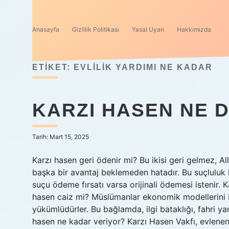
Anasayfa
Gizlilik Politikası
Yasal Uyarı
Hakkımızda
ETIKET:
EVLILIK YARDIMI NE KADAR
KARZI HASEN NE 
Tarih: Mart 15, 2025
Karzı hasen geri ödenir mi? Bu ikisi geri gelmez, All
başka bir avantaj beklemeden hatadır. Bu suçluluk
suçu ödeme fırsatı varsa orijinali ödemesi istenir. K
hasen caiz mi? Müslümanlar ekonomik modellerini 
yükümlüdürler. Bu bağlamda, ilgi bataklığı, fahri ya
hasen ne kadar veriyor? Karzı Hasen Vakfı, evlene