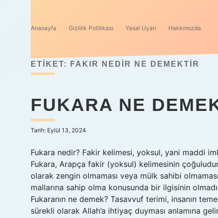
Anasayfa
Gizlilik Politikası
Yasal Uyarı
Hakkımızda
ETIKET:
FAKIR NEDIR NE DEMEKTIR
FUKARA NE DEMEK
Tarih: Eylül 13, 2024
Fukara nedir? Fakir kelimesi, yoksul, yani maddi im
Fukara, Arapça fakir (yoksul) kelimesinin çoğuludur
olarak zengin olmaması veya mülk sahibi olmaması
mallarına sahip olma konusunda bir ilgisinin olmadığ
Fukaranın ne demek? Tasavvuf terimi, insanın temel
sürekli olarak Allah’a ihtiyaç duyması anlamına ge