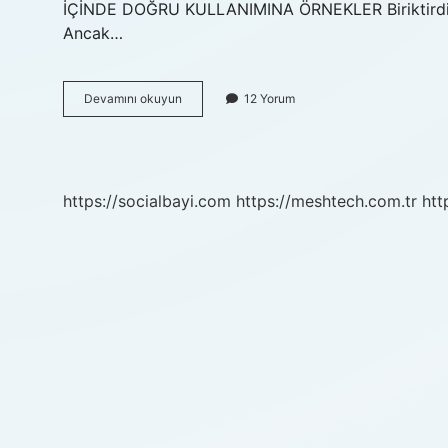
İÇİNDE DOĞRU KULLANIMINA ÖRNEKLER Biriktirdiği tü
Ancak…
Fukara
Devamını okuyun
12 Yorum
Ne
Demek
Anlamı
Ne
https://socialbayi.com
https://meshtech.com.tr
htt