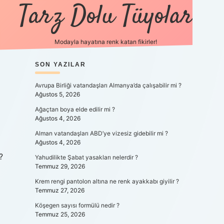
Tarz Dolu Tüyolar
Modayla hayatına renk katan fikirler!
SIDEBAR
SON YAZILAR
hiltonbet güncel gir
Avrupa Birliği vatandaşları Almanya’da çalışabilir mi ?
Ağustos 5, 2026
Ağaçtan boya elde edilir mi ?
Ağustos 4, 2026
Alman vatandaşları ABD’ye vizesiz gidebilir mi ?
Ağustos 4, 2026
?
Yahudilikte Şabat yasakları nelerdir ?
Temmuz 29, 2026
Krem rengi pantolon altına ne renk ayakkabı giyilir ?
Temmuz 27, 2026
Köşegen sayısı formülü nedir ?
Temmuz 25, 2026