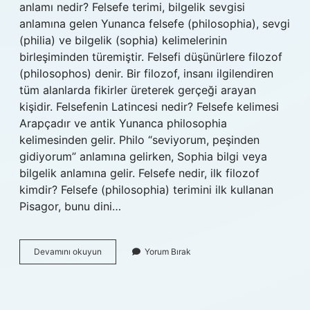
anlamı nedir? Felsefe terimi, bilgelik sevgisi
anlamına gelen Yunanca felsefe (philosophia), sevgi
(philia) ve bilgelik (sophia) kelimelerinin
birleşiminden türemiştir. Felsefi düşünürlere filozof
(philosophos) denir. Bir filozof, insanı ilgilendiren
tüm alanlarda fikirler üreterek gerçeği arayan
kişidir. Felsefenin Latincesi nedir? Felsefe kelimesi
Arapçadır ve antik Yunanca philosophia
kelimesinden gelir. Philo “seviyorum, peşinden
gidiyorum” anlamına gelirken, Sophia bilgi veya
bilgelik anlamına gelir. Felsefe nedir, ilk filozof
kimdir? Felsefe (philosophia) terimini ilk kullanan
Pisagor, bunu dini…
Felsefe
Devamını okuyun
Yorum Bırak
Nin
Diğer
Adı
Nedir