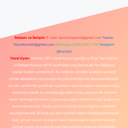
güncel giriş
https://www.betexper.xyz/
elexbetgiris.org
Reklam ve İletişim:
E-mail:
backlinkpaneli@gmail.com
Teams:
forumhizmeti@gmail.com
Whatsapp: 0262 606 0 726
Telegram:
@karabul
Yasal Uyarı:
Sitemiz, 5651 Sayılı Kanun gereğince Bilgi Teknolojileri
ve İletişim Kurumu (BTK) tarafından onaylanmış bir Yer Sağlayıcı
olarak hizmet vermektedir. Bu nedenle, sitedeki içerikleri proaktif
olarak denetleme veya araştırma yükümlülüğümüz bulunmamaktadır.
Ancak, üyelerimiz yazdıkları içeriklerin sorumluluğunu taşımakta olup,
siteye üye olarak bu sorumluluğu kabul etmiş sayılırlar. Bu internet
sitesi, herhangi bir marka, kurum veya şahıs şirketi ile hiçbir bağlantısı
bulunmamaktadır. Sitede yalnızca kendi hazırladığımız makaleler
paylaşılmaktadır. Burada yer alan içerikler haber niteliği taşımamakta
olup, gerçek kurum ve kişiler hakkında paylaşım yapılmamaktadır.
Gerçek kurum ve kişiler ile isim benzerlikleri tamamen tesadüfidir.