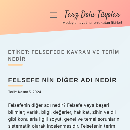
Tarz Dolu Tüyolar
menüyü
aç
Modayla hayatına renk katan fikirler!
Anasayfa
Gizlilik Politikası
ETIKET:
FELSEFEDE KAVRAM VE TERIM
Yasal Uyarı
NEDIR
Hakkımızda
FELSEFE NIN DIĞER ADI NEDIR
Tarih: Kasım 5, 2024
Felsefenin diğer adı nedir? Felsefe veya beşeri
bilimler; varlık, bilgi, değerler, hakikat, zihin ve dil
gibi konularla ilgili soyut, genel ve temel sorunların
sistematik olarak incelenmesidir. Felsefenin terim