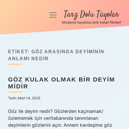
Tarz Dolu Tüyolar
menüyü
aç
Modayla hayatına renk katan fikirler!
Anasayfa
Gizlilik Politikası
ETIKET:
GÖZ ARASINDA DEYIMININ
Yasal Uyarı
ANLAMI NEDIR
Hakkımızda
GÖZ KULAK OLMAK BIR DEYIM
MIDIR
Tarih: Mart 14, 2025
Göz ile deyim nedir? Gözlerden kaçmamak/
özlememek için veritabanında tanımlanan
deyimlerin gözlerini açın. Annem kardeşime göz