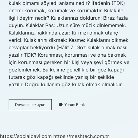
kulak olmamı söyledi anlamı nedir? İfadenin (TDK)
önemi korumak, korumak ve korumaktır. Kulak ile
ilgili deyim nedir? Kulaklarınızı doldurun: Biraz fazla
duyun. Kulaklar Pas: Uzun süre müzik dinlememek.
Kulaklarınız hakkında azar: Kırmızı olmak utanç
verici. Kulaklarını dikmek: Kesme: Kulaklarını dikmek
cevaplar bekliyordu (Hâlit Z. Göz kulak olmak nasıl
yazılır TDK? Korunması, korunması ve ona bakmak
için korunması gereken bir kişi veya şeyi görmek ve
gözlemlemek. Bu kelime genellikle bir göz kapağı
tutarak göz kapağı şeklinde yanlış bir şekilde
yazılır. Doğru kullanım göz kulak olmak olmalıdır.…
Göz
Devamını okuyun
Yorum Bırak
Kulak
Olmak
Bir
Deyim
Midir
https://socialbayi.com
https://meshtech.com.tr