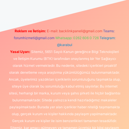
bet güncel giriş
https://www.betexper.xyz/
elexbetgiris.org
Reklam ve İletişim:
E-mail:
backlinkpaneli@gmail.com
Teams:
forumhizmeti@gmail.com
Whatsapp: 0262 606 0 726
Telegram:
@karabul
Yasal Uyarı:
Sitemiz, 5651 Sayılı Kanun gereğince Bilgi Teknolojileri
ve İletişim Kurumu (BTK) tarafından onaylanmış bir Yer Sağlayıcı
olarak hizmet vermektedir. Bu nedenle, sitedeki içerikleri proaktif
olarak denetleme veya araştırma yükümlülüğümüz bulunmamaktadır.
Ancak, üyelerimiz yazdıkları içeriklerin sorumluluğunu taşımakta olup,
siteye üye olarak bu sorumluluğu kabul etmiş sayılırlar. Bu internet
sitesi, herhangi bir marka, kurum veya şahıs şirketi ile hiçbir bağlantısı
bulunmamaktadır. Sitede yalnızca kendi hazırladığımız makaleler
paylaşılmaktadır. Burada yer alan içerikler haber niteliği taşımamakta
olup, gerçek kurum ve kişiler hakkında paylaşım yapılmamaktadır.
Gerçek kurum ve kişiler ile isim benzerlikleri tamamen tesadüfidir.
Sitemiz, kar amacı gütmeyen ve tamamen ücretsiz bir bilgi paylaşım