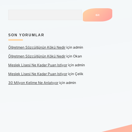
Arama
SON YORUMLAR
Öğretmen Sözcüğünün Kökü Nedir
için
admin
Öğretmen Sözcüğünün Kökü Nedir
için
Okan
Meslek Lisesi Ne Kadar Puan Istiyor
için
admin
Meslek Lisesi Ne Kadar Puan Istiyor
için
Çelik
30 Milyon Kelime Ne Anlatıyor
için
admin
üncel giriş
https://www.betexper.xyz/
elexbetgiris.org