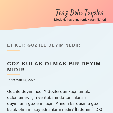
Tarz Dolu Tüyolar
menüyü
aç
Modayla hayatına renk katan fikirler!
Anasayfa
Gizlilik Politikası
ETIKET:
GÖZ ILE DEYIM NEDIR
Yasal Uyarı
GÖZ KULAK OLMAK BIR DEYIM
Hakkımızda
MIDIR
Tarih: Mart 14, 2025
Göz ile deyim nedir? Gözlerden kaçmamak/
özlememek için veritabanında tanımlanan
deyimlerin gözlerini açın. Annem kardeşime göz
kulak olmamı söyledi anlamı nedir? İfadenin (TDK)