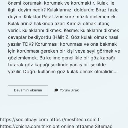
önemi korumak, korumak ve korumaktır. Kulak ile
ilgili deyim nedir? Kulaklarınızı doldurun: Biraz fazla
duyun. Kulaklar Pas: Uzun süre müzik dinlememek.
Kulaklarınız hakkında azar: Kırmızı olmak utanç
verici. Kulaklarını dikmek: Kesme: Kulaklarını dikmek
cevaplar bekliyordu (Hâlit Z. Göz kulak olmak nasıl
yazılır TDK? Korunması, korunması ve ona bakmak
için korunması gereken bir kişi veya şeyi görmek ve
gözlemlemek. Bu kelime genellikle bir göz kapağı
tutarak göz kapağı şeklinde yanlış bir şekilde
yazılır. Doğru kullanım göz kulak olmak olmalıdır.…
Göz
Devamını okuyun
Yorum Bırak
Kulak
Olmak
Bir
Deyim
Midir
https://socialbayi.com
https://meshtech.com.tr
https://chicha.com.tr
knight online
nttgame
Sitemap