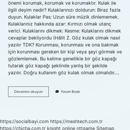
önemi korumak, korumak ve korumaktır. Kulak ile
ilgili deyim nedir? Kulaklarınızı doldurun: Biraz fazla
duyun. Kulaklar Pas: Uzun süre müzik dinlememek.
Kulaklarınız hakkında azar: Kırmızı olmak utanç
verici. Kulaklarını dikmek: Kesme: Kulaklarını dikmek
cevaplar bekliyordu (Hâlit Z. Göz kulak olmak nasıl
yazılır TDK? Korunması, korunması ve ona bakmak
için korunması gereken bir kişi veya şeyi görmek ve
gözlemlemek. Bu kelime genellikle bir göz kapağı
tutarak göz kapağı şeklinde yanlış bir şekilde
yazılır. Doğru kullanım göz kulak olmak olmalıdır.…
Göz
Devamını okuyun
Yorum Bırak
Kulak
Olmak
Bir
Deyim
Midir
https://socialbayi.com
https://meshtech.com.tr
https://chicha.com.tr
knight online
nttgame
Sitemap