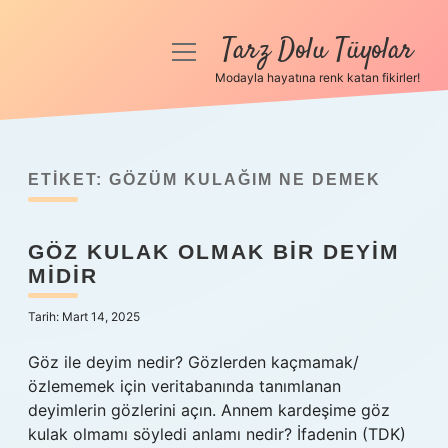
Tarz Dolu Tüyolar
menüyü
aç
Modayla hayatına renk katan fikirler!
Anasayfa
Gizlilik Politikası
ETIKET:
GÖZÜM KULAĞIM NE DEMEK
Yasal Uyarı
GÖZ KULAK OLMAK BIR DEYIM
Hakkımızda
MIDIR
Tarih: Mart 14, 2025
Göz ile deyim nedir? Gözlerden kaçmamak/
özlememek için veritabanında tanımlanan
deyimlerin gözlerini açın. Annem kardeşime göz
kulak olmamı söyledi anlamı nedir? İfadenin (TDK)