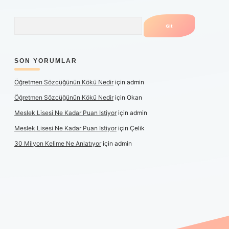
Arama
SON YORUMLAR
Öğretmen Sözcüğünün Kökü Nedir
için
admin
Öğretmen Sözcüğünün Kökü Nedir
için
Okan
Meslek Lisesi Ne Kadar Puan Istiyor
için
admin
Meslek Lisesi Ne Kadar Puan Istiyor
için
Çelik
30 Milyon Kelime Ne Anlatıyor
için
admin
üncel giriş
https://www.betexper.xyz/
elexbetgiris.org