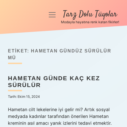
Tarz Dolu Tüyolar
menüyü
aç
Modayla hayatına renk katan fikirler!
Anasayfa
Gizlilik Politikası
ETIKET:
HAMETAN GÜNDÜZ SÜRÜLÜR
Yasal Uyarı
MÜ
Hakkımızda
HAMETAN GÜNDE KAÇ KEZ
SÜRÜLÜR
Tarih: Ekim 15, 2024
Hametan cilt lekelerine iyi gelir mi? Artık sosyal
medyada kadınlar tarafından önerilen Hametan
kreminin asıl amacı yanık izlerini tedavi etmektir.