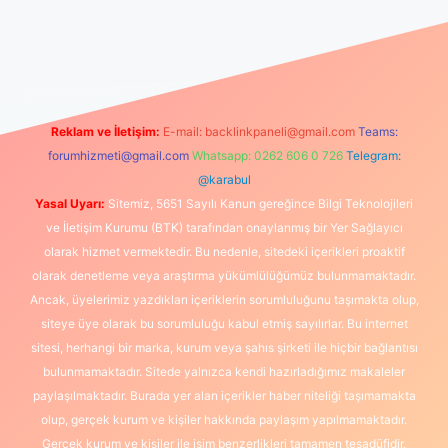
üncel giriş
https://www.betexper.xyz/
elexbetgiris.org
Reklam ve İletişim:
E-mail:
backlinkpaneli@gmail.com
Teams:
forumhizmeti@gmail.com
Whatsapp: 0262 606 0 726
Telegram:
@karabul
Yasal Uyarı:
Sitemiz, 5651 Sayılı Kanun gereğince Bilgi Teknolojileri
ve İletişim Kurumu (BTK) tarafından onaylanmış bir Yer Sağlayıcı
olarak hizmet vermektedir. Bu nedenle, sitedeki içerikleri proaktif
olarak denetleme veya araştırma yükümlülüğümüz bulunmamaktadır.
Ancak, üyelerimiz yazdıkları içeriklerin sorumluluğunu taşımakta olup,
siteye üye olarak bu sorumluluğu kabul etmiş sayılırlar. Bu internet
sitesi, herhangi bir marka, kurum veya şahıs şirketi ile hiçbir bağlantısı
bulunmamaktadır. Sitede yalnızca kendi hazırladığımız makaleler
paylaşılmaktadır. Burada yer alan içerikler haber niteliği taşımamakta
olup, gerçek kurum ve kişiler hakkında paylaşım yapılmamaktadır.
Gerçek kurum ve kişiler ile isim benzerlikleri tamamen tesadüfidir.