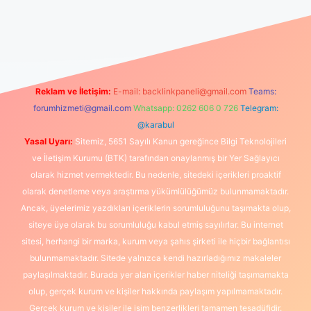
üncel giriş
https://www.betexper.xyz/
elexbetgiris.org
Reklam ve İletişim:
E-mail:
backlinkpaneli@gmail.com
Teams:
forumhizmeti@gmail.com
Whatsapp: 0262 606 0 726
Telegram:
@karabul
Yasal Uyarı:
Sitemiz, 5651 Sayılı Kanun gereğince Bilgi Teknolojileri
ve İletişim Kurumu (BTK) tarafından onaylanmış bir Yer Sağlayıcı
olarak hizmet vermektedir. Bu nedenle, sitedeki içerikleri proaktif
olarak denetleme veya araştırma yükümlülüğümüz bulunmamaktadır.
Ancak, üyelerimiz yazdıkları içeriklerin sorumluluğunu taşımakta olup,
siteye üye olarak bu sorumluluğu kabul etmiş sayılırlar. Bu internet
sitesi, herhangi bir marka, kurum veya şahıs şirketi ile hiçbir bağlantısı
bulunmamaktadır. Sitede yalnızca kendi hazırladığımız makaleler
paylaşılmaktadır. Burada yer alan içerikler haber niteliği taşımamakta
olup, gerçek kurum ve kişiler hakkında paylaşım yapılmamaktadır.
Gerçek kurum ve kişiler ile isim benzerlikleri tamamen tesadüfidir.