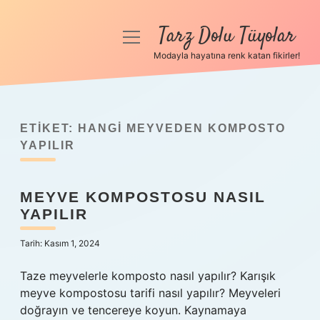
Tarz Dolu Tüyolar
menüyü
aç
Modayla hayatına renk katan fikirler!
Anasayfa
Gizlilik Politikası
ETIKET:
HANGI MEYVEDEN KOMPOSTO
Yasal Uyarı
YAPILIR
Hakkımızda
MEYVE KOMPOSTOSU NASIL
YAPILIR
Tarih: Kasım 1, 2024
Taze meyvelerle komposto nasıl yapılır? Karışık
meyve kompostosu tarifi nasıl yapılır? Meyveleri
doğrayın ve tencereye koyun. Kaynamaya