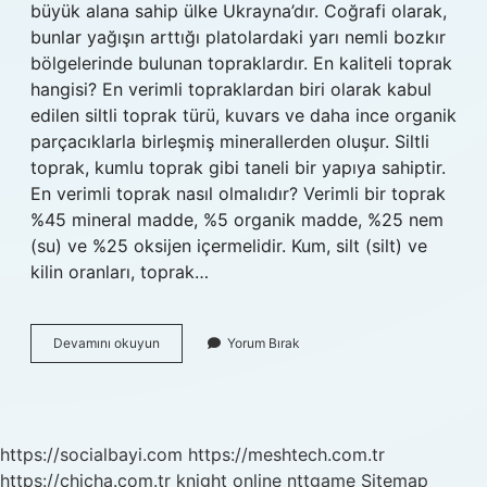
büyük alana sahip ülke Ukrayna’dır. Coğrafi olarak,
bunlar yağışın arttığı platolardaki yarı nemli bozkır
bölgelerinde bulunan topraklardır. En kaliteli toprak
hangisi? En verimli topraklardan biri olarak kabul
edilen siltli toprak türü, kuvars ve daha ince organik
parçacıklarla birleşmiş minerallerden oluşur. Siltli
toprak, kumlu toprak gibi taneli bir yapıya sahiptir.
En verimli toprak nasıl olmalıdır? Verimli bir toprak
%45 mineral madde, %5 organik madde, %25 nem
(su) ve %25 oksijen içermelidir. Kum, silt (silt) ve
kilin oranları, toprak…
En
Devamını okuyun
Yorum Bırak
Verimli
Topraklar
Nelerdir
https://socialbayi.com
https://meshtech.com.tr
https://chicha.com.tr
knight online
nttgame
Sitemap