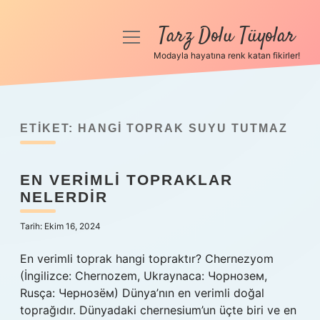
Tarz Dolu Tüyolar
menüyü
aç
Modayla hayatına renk katan fikirler!
Anasayfa
Gizlilik Politikası
ETIKET:
HANGI TOPRAK SUYU TUTMAZ
Yasal Uyarı
EN VERIMLI TOPRAKLAR
Hakkımızda
NELERDIR
Tarih: Ekim 16, 2024
En verimli toprak hangi topraktır? Chernezyom
(İngilizce: Chernozem, Ukraynaca: Чорнозем,
Rusça: Чернозём) Dünya’nın en verimli doğal
toprağıdır. Dünyadaki chernesium’un üçte biri ve en