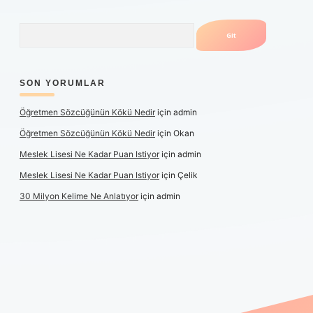
Arama
SON YORUMLAR
Öğretmen Sözcüğünün Kökü Nedir
için
admin
Öğretmen Sözcüğünün Kökü Nedir
için
Okan
Meslek Lisesi Ne Kadar Puan Istiyor
için
admin
Meslek Lisesi Ne Kadar Puan Istiyor
için
Çelik
30 Milyon Kelime Ne Anlatıyor
için
admin
üncel giriş
https://www.betexper.xyz/
elexbetgiris.org