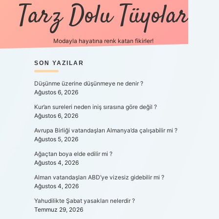
Tarz Dolu Tüyolar
Modayla hayatına renk katan fikirler!
SIDEBAR
SON YAZILAR
hiltonbet güncel giri
Düşünme üzerine düşünmeye ne denir ?
Ağustos 6, 2026
Kur’an sureleri neden iniş sırasına göre değil ?
Ağustos 6, 2026
Avrupa Birliği vatandaşları Almanya’da çalışabilir mi ?
Ağustos 5, 2026
Ağaçtan boya elde edilir mi ?
Ağustos 4, 2026
Alman vatandaşları ABD’ye vizesiz gidebilir mi ?
Ağustos 4, 2026
Yahudilikte Şabat yasakları nelerdir ?
Temmuz 29, 2026