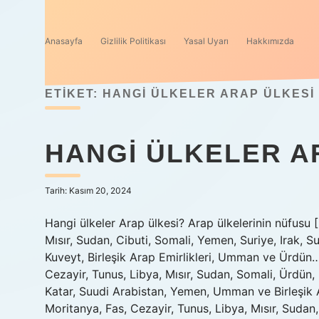
Anasayfa
Gizlilik Politikası
Yasal Uyarı
Hakkımızda
ETIKET:
HANGI ÜLKELER ARAP ÜLKESI
HANGI ÜLKELER A
Tarih: Kasım 20, 2024
Hangi ülkeler Arap ülkesi? Arap ülkelerinin nüfusu [
Mısır, Sudan, Cibuti, Somali, Yemen, Suriye, Irak, Su
Kuveyt, Birleşik Arap Emirlikleri, Umman ve Ürdün…
Cezayir, Tunus, Libya, Mısır, Sudan, Somali, Ürdün,
Katar, Suudi Arabistan, Yemen, Umman ve Birleşik A
Moritanya, Fas, Cezayir, Tunus, Libya, Mısır, Sudan,