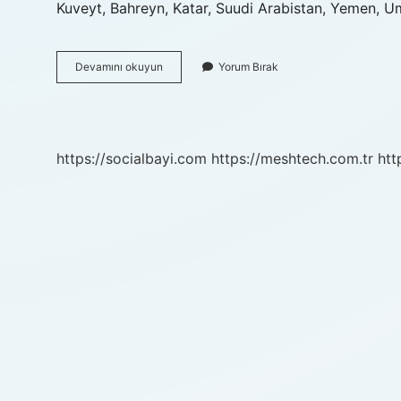
Kuveyt, Bahreyn, Katar, Suudi Arabistan, Yemen, Um
Hangi
Devamını okuyun
Yorum Bırak
Ülkeler
Arap
Kökenli
https://socialbayi.com
https://meshtech.com.tr
htt