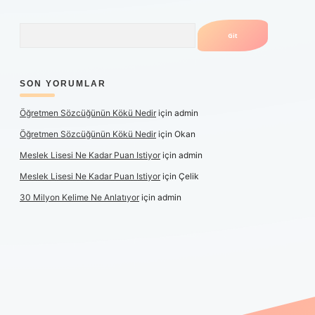
Arama
SON YORUMLAR
Öğretmen Sözcüğünün Kökü Nedir
için
admin
Öğretmen Sözcüğünün Kökü Nedir
için
Okan
Meslek Lisesi Ne Kadar Puan Istiyor
için
admin
Meslek Lisesi Ne Kadar Puan Istiyor
için
Çelik
30 Milyon Kelime Ne Anlatıyor
için
admin
güncel giriş
https://www.betexper.xyz/
elexbetgiris.org