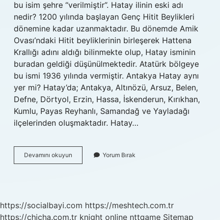
bu isim şehre “verilmiştir”. Hatay ilinin eski adı
nedir? 1200 yılında başlayan Genç Hitit Beylikleri
dönemine kadar uzanmaktadır. Bu dönemde Amik
Ovası’ndaki Hitit beyliklerinin birleşerek Hattena
Krallığı adını aldığı bilinmekte olup, Hatay isminin
buradan geldiği düşünülmektedir. Atatürk bölgeye
bu ismi 1936 yılında vermiştir. Antakya Hatay aynı
yer mi? Hatay’da; Antakya, Altınözü, Arsuz, Belen,
Defne, Dörtyol, Erzin, Hassa, İskenderun, Kırıkhan,
Kumlu, Payas Reyhanlı, Samandağ ve Yayladağı
ilçelerinden oluşmaktadır. Hatay…
Antakya
Devamını okuyun
Yorum Bırak
Hatay
Da
Mı
https://socialbayi.com
https://meshtech.com.tr
https://chicha.com.tr
knight online
nttgame
Sitemap