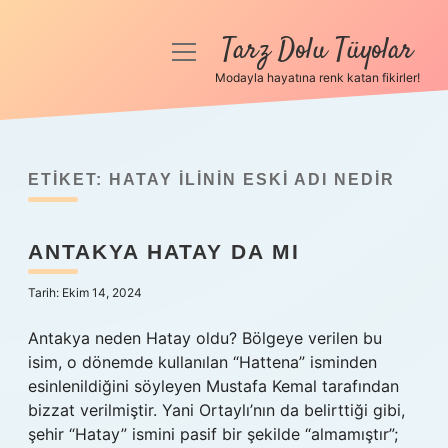
Tarz Dolu Tüyolar
menüyü
aç
Modayla hayatına renk katan fikirler!
Anasayfa
Gizlilik Politikası
ETIKET:
HATAY ILININ ESKI ADI NEDIR
Yasal Uyarı
ANTAKYA HATAY DA MI
Hakkımızda
Tarih: Ekim 14, 2024
Antakya neden Hatay oldu? Bölgeye verilen bu
isim, o dönemde kullanılan “Hattena” isminden
esinlenildiğini söyleyen Mustafa Kemal tarafından
bizzat verilmiştir. Yani Ortaylı’nın da belirttiği gibi,
şehir “Hatay” ismini pasif bir şekilde “almamıştır”;