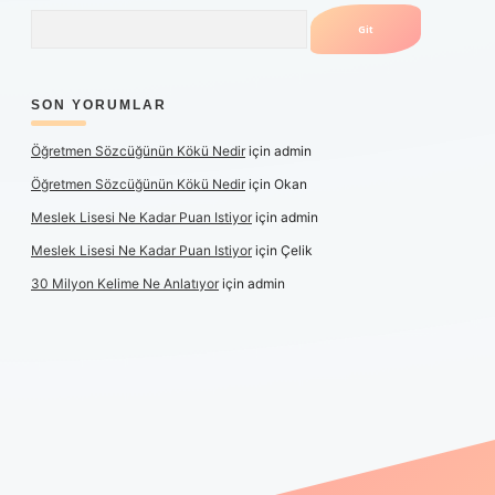
Arama
SON YORUMLAR
Öğretmen Sözcüğünün Kökü Nedir
için
admin
Öğretmen Sözcüğünün Kökü Nedir
için
Okan
Meslek Lisesi Ne Kadar Puan Istiyor
için
admin
Meslek Lisesi Ne Kadar Puan Istiyor
için
Çelik
30 Milyon Kelime Ne Anlatıyor
için
admin
üncel giriş
https://www.betexper.xyz/
elexbetgiris.org