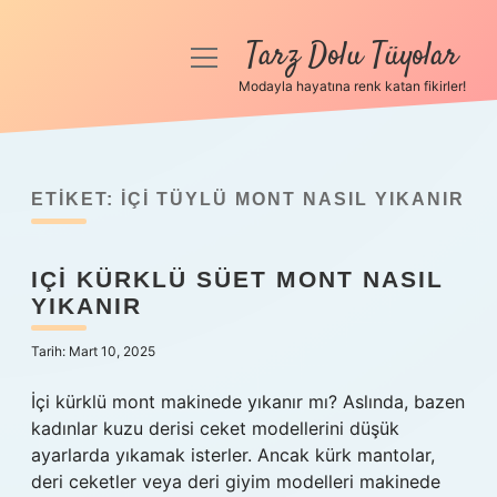
Tarz Dolu Tüyolar
menüyü
aç
Modayla hayatına renk katan fikirler!
Anasayfa
Gizlilik Politikası
ETIKET:
İÇI TÜYLÜ MONT NASIL YIKANIR
Yasal Uyarı
IÇI KÜRKLÜ SÜET MONT NASIL
Hakkımızda
YIKANIR
Tarih: Mart 10, 2025
İçi kürklü mont makinede yıkanır mı? Aslında, bazen
kadınlar kuzu derisi ceket modellerini düşük
ayarlarda yıkamak isterler. Ancak kürk mantolar,
deri ceketler veya deri giyim modelleri makinede