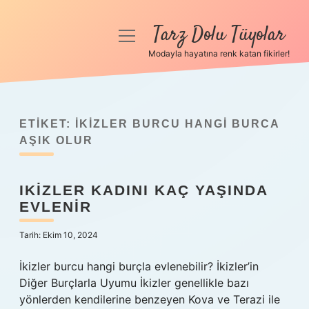
Tarz Dolu Tüyolar
menüyü
aç
Modayla hayatına renk katan fikirler!
Anasayfa
Gizlilik Politikası
ETIKET:
İKIZLER BURCU HANGI BURCA
Yasal Uyarı
AŞIK OLUR
Hakkımızda
IKIZLER KADINI KAÇ YAŞINDA
EVLENIR
Tarih: Ekim 10, 2024
İkizler burcu hangi burçla evlenebilir? İkizler’in
Diğer Burçlarla Uyumu İkizler genellikle bazı
yönlerden kendilerine benzeyen Kova ve Terazi ile