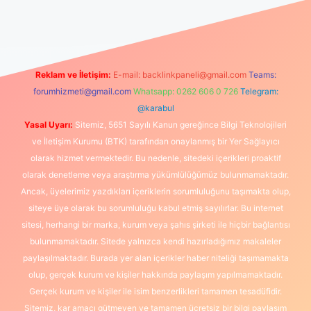
üncel giriş
https://www.betexper.xyz/
elexbetgiris.org
Reklam ve İletişim:
E-mail:
backlinkpaneli@gmail.com
Teams:
forumhizmeti@gmail.com
Whatsapp: 0262 606 0 726
Telegram:
@karabul
Yasal Uyarı:
Sitemiz, 5651 Sayılı Kanun gereğince Bilgi Teknolojileri
ve İletişim Kurumu (BTK) tarafından onaylanmış bir Yer Sağlayıcı
olarak hizmet vermektedir. Bu nedenle, sitedeki içerikleri proaktif
olarak denetleme veya araştırma yükümlülüğümüz bulunmamaktadır.
Ancak, üyelerimiz yazdıkları içeriklerin sorumluluğunu taşımakta olup,
siteye üye olarak bu sorumluluğu kabul etmiş sayılırlar. Bu internet
sitesi, herhangi bir marka, kurum veya şahıs şirketi ile hiçbir bağlantısı
bulunmamaktadır. Sitede yalnızca kendi hazırladığımız makaleler
paylaşılmaktadır. Burada yer alan içerikler haber niteliği taşımamakta
olup, gerçek kurum ve kişiler hakkında paylaşım yapılmamaktadır.
Gerçek kurum ve kişiler ile isim benzerlikleri tamamen tesadüfidir.
Sitemiz, kar amacı gütmeyen ve tamamen ücretsiz bir bilgi paylaşım