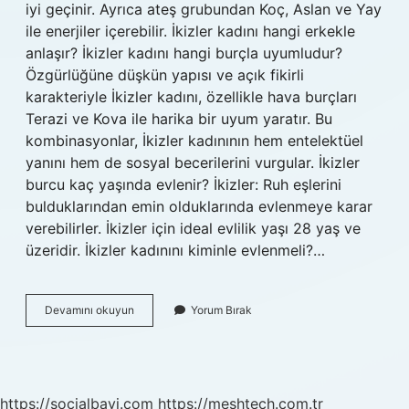
iyi geçinir. Ayrıca ateş grubundan Koç, Aslan ve Yay
ile enerjiler içerebilir. İkizler kadını hangi erkekle
anlaşır? İkizler kadını hangi burçla uyumludur?
Özgürlüğüne düşkün yapısı ve açık fikirli
karakteriyle İkizler kadını, özellikle hava burçları
Terazi ve Kova ile harika bir uyum yaratır. Bu
kombinasyonlar, İkizler kadınının hem entelektüel
yanını hem de sosyal becerilerini vurgular. İkizler
burcu kaç yaşında evlenir? İkizler: Ruh eşlerini
bulduklarından emin olduklarında evlenmeye karar
verebilirler. İkizler için ideal evlilik yaşı 28 yaş ve
üzeridir. İkizler kadınını kiminle evlenmeli?…
Ikizler
Devamını okuyun
Yorum Bırak
Kadını
Kaç
Yaşında
Evlenir
https://socialbayi.com
https://meshtech.com.tr