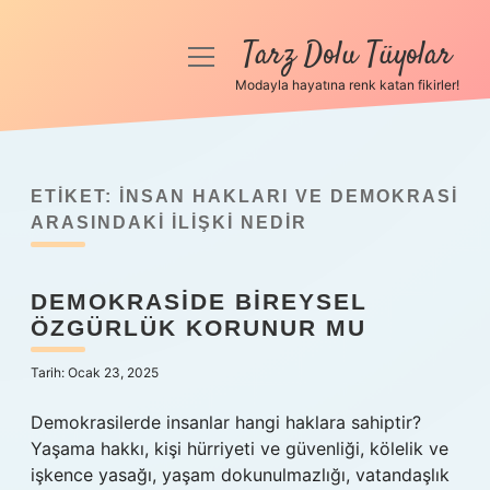
Tarz Dolu Tüyolar
menüyü
aç
Modayla hayatına renk katan fikirler!
Anasayfa
Gizlilik Politikası
ETIKET:
İNSAN HAKLARI VE DEMOKRASI
Yasal Uyarı
ARASINDAKI ILIŞKI NEDIR
Hakkımızda
DEMOKRASIDE BIREYSEL
ÖZGÜRLÜK KORUNUR MU
Tarih: Ocak 23, 2025
Demokrasilerde insanlar hangi haklara sahiptir?
Yaşama hakkı, kişi hürriyeti ve güvenliği, kölelik ve
işkence yasağı, yaşam dokunulmazlığı, vatandaşlık