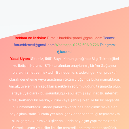
üncel giriş
https://www.betexper.xyz/
elexbetgiris.org
Reklam ve İletişim:
E-mail:
backlinkpaneli@gmail.com
Teams:
forumhizmeti@gmail.com
Whatsapp: 0262 606 0 726
Telegram:
@karabul
Yasal Uyarı:
Sitemiz, 5651 Sayılı Kanun gereğince Bilgi Teknolojileri
ve İletişim Kurumu (BTK) tarafından onaylanmış bir Yer Sağlayıcı
olarak hizmet vermektedir. Bu nedenle, sitedeki içerikleri proaktif
olarak denetleme veya araştırma yükümlülüğümüz bulunmamaktadır.
Ancak, üyelerimiz yazdıkları içeriklerin sorumluluğunu taşımakta olup,
siteye üye olarak bu sorumluluğu kabul etmiş sayılırlar. Bu internet
sitesi, herhangi bir marka, kurum veya şahıs şirketi ile hiçbir bağlantısı
bulunmamaktadır. Sitede yalnızca kendi hazırladığımız makaleler
paylaşılmaktadır. Burada yer alan içerikler haber niteliği taşımamakta
olup, gerçek kurum ve kişiler hakkında paylaşım yapılmamaktadır.
Gerçek kurum ve kişiler ile isim benzerlikleri tamamen tesadüfidir.