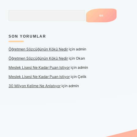
Arama
SON YORUMLAR
Öğretmen Sözcüğünün Kökü Nedir
için
admin
Öğretmen Sözcüğünün Kökü Nedir
için
Okan
Meslek Lisesi Ne Kadar Puan Istiyor
için
admin
Meslek Lisesi Ne Kadar Puan Istiyor
için
Çelik
30 Milyon Kelime Ne Anlatıyor
için
admin
üncel giriş
https://www.betexper.xyz/
elexbetgiris.org