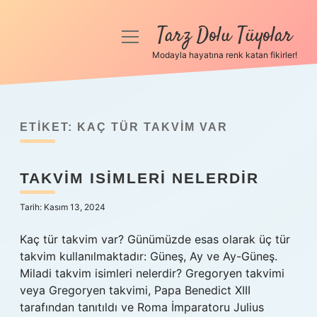
Tarz Dolu Tüyolar
menüyü
aç
Modayla hayatına renk katan fikirler!
Anasayfa
Gizlilik Politikası
ETIKET:
KAÇ TÜR TAKVIM VAR
Yasal Uyarı
TAKVIM ISIMLERI NELERDIR
Hakkımızda
Tarih: Kasım 13, 2024
Kaç tür takvim var? Günümüzde esas olarak üç tür
takvim kullanılmaktadır: Güneş, Ay ve Ay-Güneş.
Miladi takvim isimleri nelerdir? Gregoryen takvimi
veya Gregoryen takvimi, Papa Benedict XIII
tarafından tanıtıldı ve Roma İmparatoru Julius