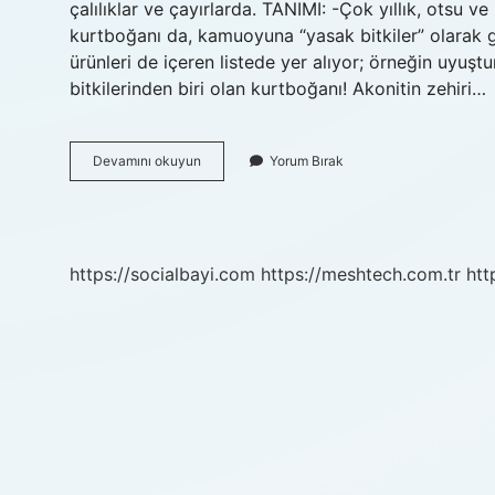
çalılıklar ve çayırlarda. TANIMI: -Çok yıllık, otsu ve
kurtboğanı da, kamuoyuna “yasak bitkiler” olarak g
ürünleri de içeren listede yer alıyor; örneğin uyuşt
bitkilerinden biri olan kurtboğanı! Akonitin zehiri…
Kurtboğan
Devamını okuyun
Yorum Bırak
Otu
Kurtlara
Zarar
Verir
Mi
https://socialbayi.com
https://meshtech.com.tr
htt