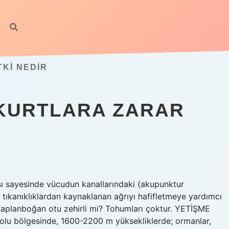
TKI NEDIR
KURTLARA ZARAR
sı sayesinde vücudun kanallarındaki (akupunktur
e tıkanıklıklardan kaynaklanan ağrıyı hafifletmeye yardımcı
r. Kaplanboğan otu zehirli mi? Tohumları çoktur. YETİŞME
u bölgesinde, 1600-2200 m yüksekliklerde; ormanlar,