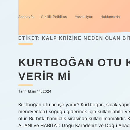
Anasayfa
Gizlilik Politikası
Yasal Uyarı
Hakkımızda
ETIKET:
KALP KRIZINE NEDEN OLAN BI
KURTBOĞAN OTU 
VERIR MI
Tarih: Ekim 14, 2024
Kurtboğan otu ne işe yarar? Kurtboğan, sıcak yapı
meridyenleri) soğuğu gidermek için kullanılabilir v
olur. Bu bitki hamilelik sırasında kullanılmamalıdı
ALANI ve HABİTAT: Doğu Karadeniz ve Doğu Anadol