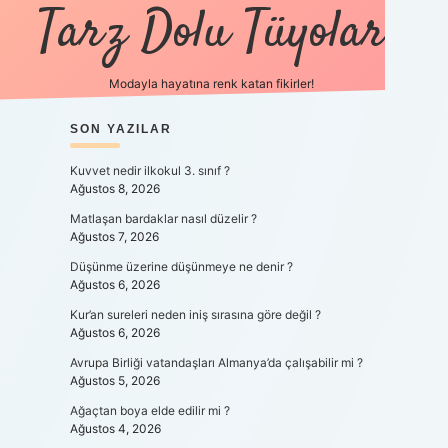
Tarz Dolu Tüyolar
Modayla hayatına renk katan fikirler!
SIDEBAR
SON YAZILAR
hiltonbet güncel giri
Kuvvet nedir ilkokul 3. sınıf ?
Ağustos 8, 2026
Matlaşan bardaklar nasıl düzelir ?
Ağustos 7, 2026
Düşünme üzerine düşünmeye ne denir ?
Ağustos 6, 2026
Kur’an sureleri neden iniş sırasına göre değil ?
Ağustos 6, 2026
Avrupa Birliği vatandaşları Almanya’da çalışabilir mi ?
Ağustos 5, 2026
Ağaçtan boya elde edilir mi ?
Ağustos 4, 2026