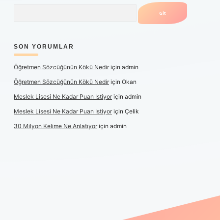
Arama
SON YORUMLAR
Öğretmen Sözcüğünün Kökü Nedir
için
admin
Öğretmen Sözcüğünün Kökü Nedir
için
Okan
Meslek Lisesi Ne Kadar Puan Istiyor
için
admin
Meslek Lisesi Ne Kadar Puan Istiyor
için
Çelik
30 Milyon Kelime Ne Anlatıyor
için
admin
üncel giriş
https://www.betexper.xyz/
elexbetgiris.org