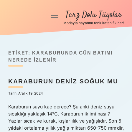
Tarz Dolu Tüyolar
menüyü
aç
Modayla hayatına renk katan fikirler!
Anasayfa
Gizlilik Politikası
ETIKET:
KARABURUNDA GÜN BATIMI
Yasal Uyarı
NEREDE IZLENIR
Hakkımızda
KARABURUN DENIZ SOĞUK MU
Tarih: Aralık 19, 2024
Karaburun suyu kaç derece? Şu anki deniz suyu
sıcaklığı yaklaşık 14°C. Karaburun iklimi nasıl?
Yazlar sıcak ve kurak, kışlar ılık ve yağışlıdır. Son 5
yıldaki ortalama yıllık yağış miktarı 650-750 mm’dir,