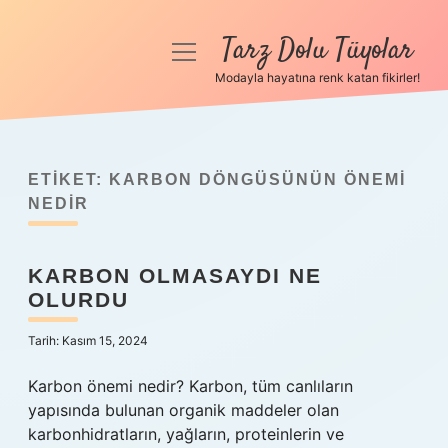
Tarz Dolu Tüyolar
menüyü
aç
Modayla hayatına renk katan fikirler!
Anasayfa
Gizlilik Politikası
ETIKET:
KARBON DÖNGÜSÜNÜN ÖNEMI
Yasal Uyarı
NEDIR
Hakkımızda
KARBON OLMASAYDI NE
OLURDU
Tarih: Kasım 15, 2024
Karbon önemi nedir? Karbon, tüm canlıların
yapısında bulunan organik maddeler olan
karbonhidratların, yağların, proteinlerin ve