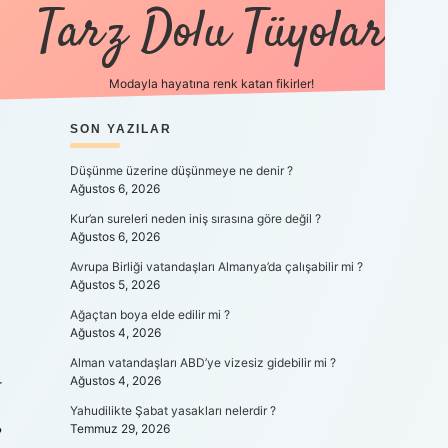
Tarz Dolu Tüyolar
Modayla hayatına renk katan fikirler!
SIDEBAR
SON YAZILAR
hiltonbet gün
Düşünme üzerine düşünmeye ne denir ?
Ağustos 6, 2026
Kur’an sureleri neden iniş sırasına göre değil ?
Ağustos 6, 2026
Avrupa Birliği vatandaşları Almanya’da çalışabilir mi ?
Ağustos 5, 2026
Ağaçtan boya elde edilir mi ?
Ağustos 4, 2026
Alman vatandaşları ABD’ye vizesiz gidebilir mi ?
Ağustos 4, 2026
r
Yahudilikte Şabat yasakları nelerdir ?
Temmuz 29, 2026
?