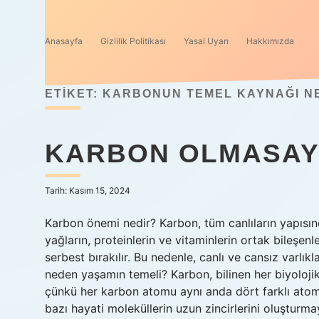
Anasayfa
Gizlilik Politikası
Yasal Uyarı
Hakkımızda
ETIKET:
KARBONUN TEMEL KAYNAĞI N
KARBON OLMASAY
Tarih: Kasım 15, 2024
Karbon önemi nedir? Karbon, tüm canlıların yapısı
yağların, proteinlerin ve vitaminlerin ortak bileşenl
serbest bırakılır. Bu nedenle, canlı ve cansız varlı
neden yaşamın temeli? Karbon, bilinen her biyoloj
çünkü her karbon atomu aynı anda dört farklı atoml
bazı hayati moleküllerin uzun zincirlerini oluştur