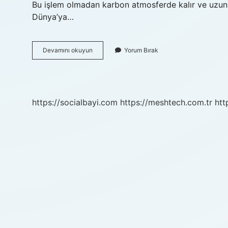
Bu işlem olmadan karbon atmosferde kalır ve uzun s
Dünya’ya…
Karbon
Devamını okuyun
Yorum Bırak
Olmasaydı
Ne
Olurdu
https://socialbayi.com
https://meshtech.com.tr
htt