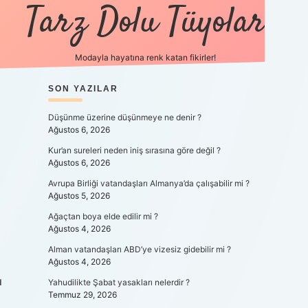
Tarz Dolu Tüyolar
Modayla hayatına renk katan fikirler!
SIDEBAR
SON YAZILAR
hiltonbet güncel giri
Düşünme üzerine düşünmeye ne denir ?
Ağustos 6, 2026
Kur’an sureleri neden iniş sırasına göre değil ?
Ağustos 6, 2026
Avrupa Birliği vatandaşları Almanya’da çalışabilir mi ?
Ağustos 5, 2026
Ağaçtan boya elde edilir mi ?
Ağustos 4, 2026
Alman vatandaşları ABD’ye vizesiz gidebilir mi ?
Ağustos 4, 2026
ı
Yahudilikte Şabat yasakları nelerdir ?
Temmuz 29, 2026