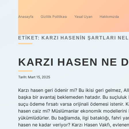
Anasayfa
Gizlilik Politikası
Yasal Uyarı
Hakkımızda
ETIKET:
KARZI HASENIN ŞARTLARI NE
KARZI HASEN NE 
Tarih: Mart 15, 2025
Karzı hasen geri ödenir mi? Bu ikisi geri gelmez, All
başka bir avantaj beklemeden hatadır. Bu suçluluk
suçu ödeme fırsatı varsa orijinali ödemesi istenir. K
hasen caiz mi? Müslümanlar ekonomik modellerini 
yükümlüdürler. Bu bağlamda, ilgi bataklığı, fahri ya
hasen ne kadar veriyor? Karzı Hasen Vakfı, evlene