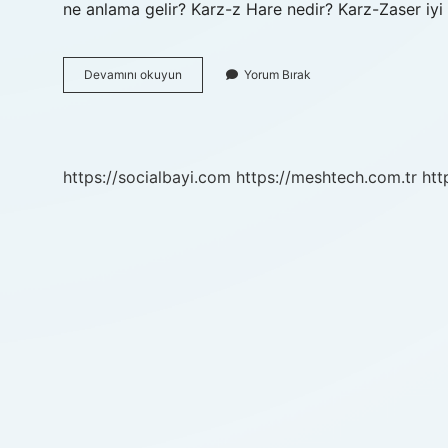
ne anlama gelir? Karz-z Hare nedir? Karz-Zaser iyi
Karzı
Devamını okuyun
Yorum Bırak
Hasen
Ne
Demek
Hadis
https://socialbayi.com
https://meshtech.com.tr
htt