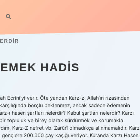
LERDIR
DEMEK HADIS
ah Ecrini’yi verir. Öte yandan Karz-z, Allah’ın rızasından
 karşılığında borçlu beklenmez, ancak sadece ödemenin
arz-ı hasen şartları nelerdir? Kabul şartları nelerdir? Karzı
bir topluluk ve birey olarak sürdürmek ve korumakla
rdım, Karz-Z nefret vb. Zarûrî olmadıkça alınmamalıdır. Karz
n gençlere 200.000 çay kaşığı veriyor. Kuranda Karzı Hasen