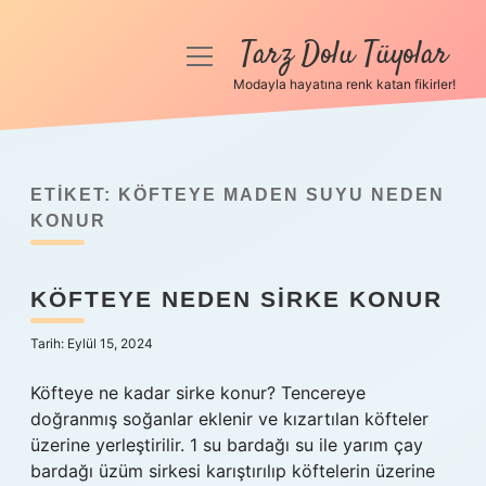
Tarz Dolu Tüyolar
menüyü
aç
Modayla hayatına renk katan fikirler!
Anasayfa
Gizlilik Politikası
ETIKET:
KÖFTEYE MADEN SUYU NEDEN
Yasal Uyarı
KONUR
Hakkımızda
KÖFTEYE NEDEN SIRKE KONUR
Tarih: Eylül 15, 2024
Köfteye ne kadar sirke konur? Tencereye
doğranmış soğanlar eklenir ve kızartılan köfteler
üzerine yerleştirilir. 1 su bardağı su ile yarım çay
bardağı üzüm sirkesi karıştırılıp köftelerin üzerine