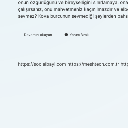
onun özgürlüğünü ve bireyselliğini sınırlamaya, o
çalışırsanız, onu mahvetmeniz kaçınılmazdır ve elb
sevmez? Kova burcunun sevmediği şeylerden bah
Kova
Devamını okuyun
Yorum Bırak
Burcu
En
Çok
Hangi
Burçtan
https://socialbayi.com
https://meshtech.com.tr
htt
Nefret
Eder