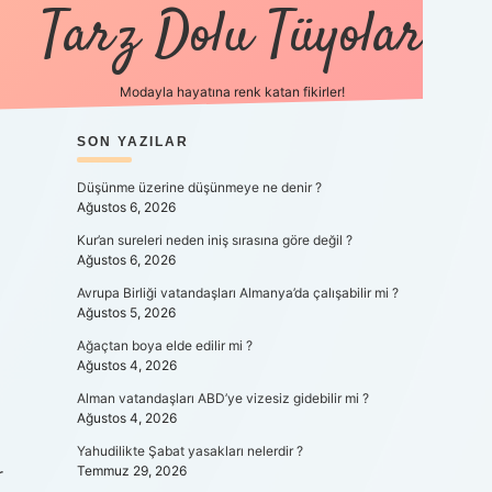
Tarz Dolu Tüyolar
Modayla hayatına renk katan fikirler!
SIDEBAR
SON YAZILAR
hiltonbet güncel gir
Düşünme üzerine düşünmeye ne denir ?
Ağustos 6, 2026
Kur’an sureleri neden iniş sırasına göre değil ?
Ağustos 6, 2026
Avrupa Birliği vatandaşları Almanya’da çalışabilir mi ?
Ağustos 5, 2026
Ağaçtan boya elde edilir mi ?
Ağustos 4, 2026
Alman vatandaşları ABD’ye vizesiz gidebilir mi ?
Ağustos 4, 2026
Yahudilikte Şabat yasakları nelerdir ?
Temmuz 29, 2026
r