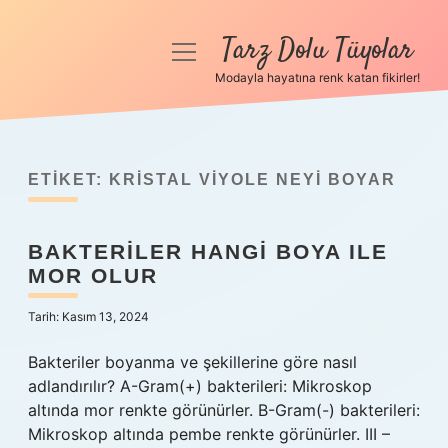
Tarz Dolu Tüyolar
menüyü
aç
Modayla hayatına renk katan fikirler!
Anasayfa
Gizlilik Politikası
ETIKET:
KRISTAL VIYOLE NEYI BOYAR
Yasal Uyarı
BAKTERILER HANGI BOYA ILE
Hakkımızda
MOR OLUR
Tarih: Kasım 13, 2024
Bakteriler boyanma ve şekillerine göre nasıl
adlandırılır? A-Gram(+) bakterileri: Mikroskop
altında mor renkte görünürler. B-Gram(-) bakterileri:
Mikroskop altında pembe renkte görünürler. III –