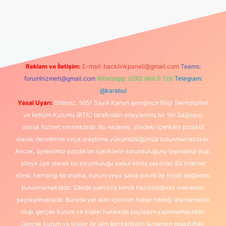
üncel giriş
https://www.betexper.xyz/
elexbetgiris.org
Reklam ve İletişim:
E-mail:
backlinkpaneli@gmail.com
Teams:
forumhizmeti@gmail.com
Whatsapp: 0262 606 0 726
Telegram:
@karabul
Yasal Uyarı:
Sitemiz, 5651 Sayılı Kanun gereğince Bilgi Teknolojileri
ve İletişim Kurumu (BTK) tarafından onaylanmış bir Yer Sağlayıcı
olarak hizmet vermektedir. Bu nedenle, sitedeki içerikleri proaktif
olarak denetleme veya araştırma yükümlülüğümüz bulunmamaktadır.
Ancak, üyelerimiz yazdıkları içeriklerin sorumluluğunu taşımakta olup,
siteye üye olarak bu sorumluluğu kabul etmiş sayılırlar. Bu internet
sitesi, herhangi bir marka, kurum veya şahıs şirketi ile hiçbir bağlantısı
bulunmamaktadır. Sitede yalnızca kendi hazırladığımız makaleler
paylaşılmaktadır. Burada yer alan içerikler haber niteliği taşımamakta
olup, gerçek kurum ve kişiler hakkında paylaşım yapılmamaktadır.
Gerçek kurum ve kişiler ile isim benzerlikleri tamamen tesadüfidir.