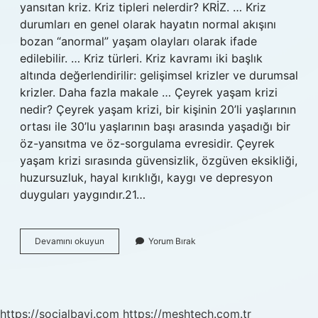
yansıtan kriz. Kriz tipleri nelerdir? KRİZ. … Kriz
durumları en genel olarak hayatın normal akışını
bozan “anormal” yaşam olayları olarak ifade
edilebilir. … Kriz türleri. Kriz kavramı iki başlık
altında değerlendirilir: gelişimsel krizler ve durumsal
krizler. Daha fazla makale … Çeyrek yaşam krizi
nedir? Çeyrek yaşam krizi, bir kişinin 20’li yaşlarının
ortası ile 30’lu yaşlarının başı arasında yaşadığı bir
öz-yansıtma ve öz-sorgulama evresidir. Çeyrek
yaşam krizi sırasında güvensizlik, özgüven eksikliği,
huzursuzluk, hayal kırıklığı, kaygı ve depresyon
duyguları yaygındır.21…
Gelişimsel
Devamını okuyun
Yorum Bırak
Kriz
Ne
Demek
https://socialbayi.com
https://meshtech.com.tr