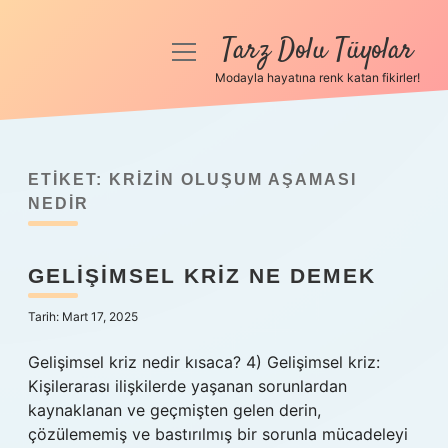
Tarz Dolu Tüyolar
menüyü
aç
Modayla hayatına renk katan fikirler!
Anasayfa
Gizlilik Politikası
ETIKET:
KRIZIN OLUŞUM AŞAMASI
Yasal Uyarı
NEDIR
Hakkımızda
GELIŞIMSEL KRIZ NE DEMEK
Tarih: Mart 17, 2025
Gelişimsel kriz nedir kısaca? 4) Gelişimsel kriz:
Kişilerarası ilişkilerde yaşanan sorunlardan
kaynaklanan ve geçmişten gelen derin,
çözülememiş ve bastırılmış bir sorunla mücadeleyi