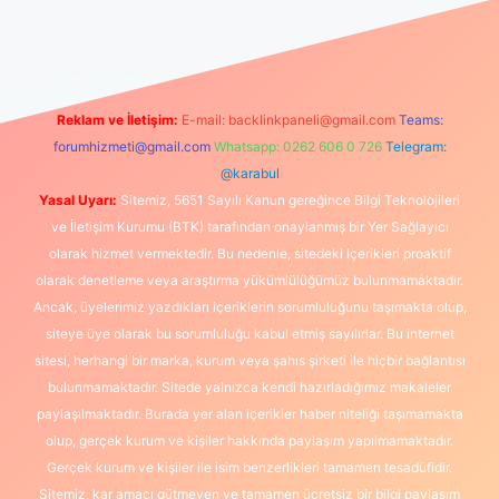
güncel giriş
https://www.betexper.xyz/
elexbetgiris.org
Reklam ve İletişim:
E-mail:
backlinkpaneli@gmail.com
Teams:
forumhizmeti@gmail.com
Whatsapp: 0262 606 0 726
Telegram:
@karabul
Yasal Uyarı:
Sitemiz, 5651 Sayılı Kanun gereğince Bilgi Teknolojileri
ve İletişim Kurumu (BTK) tarafından onaylanmış bir Yer Sağlayıcı
olarak hizmet vermektedir. Bu nedenle, sitedeki içerikleri proaktif
olarak denetleme veya araştırma yükümlülüğümüz bulunmamaktadır.
Ancak, üyelerimiz yazdıkları içeriklerin sorumluluğunu taşımakta olup,
siteye üye olarak bu sorumluluğu kabul etmiş sayılırlar. Bu internet
sitesi, herhangi bir marka, kurum veya şahıs şirketi ile hiçbir bağlantısı
bulunmamaktadır. Sitede yalnızca kendi hazırladığımız makaleler
paylaşılmaktadır. Burada yer alan içerikler haber niteliği taşımamakta
olup, gerçek kurum ve kişiler hakkında paylaşım yapılmamaktadır.
Gerçek kurum ve kişiler ile isim benzerlikleri tamamen tesadüfidir.
Sitemiz, kar amacı gütmeyen ve tamamen ücretsiz bir bilgi paylaşım