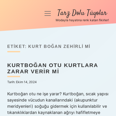
Tarz Dolu Tüyolar
menüyü
aç
Modayla hayatına renk katan fikirler!
Anasayfa
Gizlilik Politikası
ETIKET:
KURT BOĞAN ZEHIRLI MI
Yasal Uyarı
KURTBOĞAN OTU KURTLARA
Hakkımızda
ZARAR VERIR MI
Tarih: Ekim 14, 2024
Kurtboğan otu ne işe yarar? Kurtboğan, sıcak yapısı
sayesinde vücudun kanallarındaki (akupunktur
meridyenleri) soğuğu gidermek için kullanılabilir ve
tıkanıklıklardan kaynaklanan ağrıyı hafifletmeye