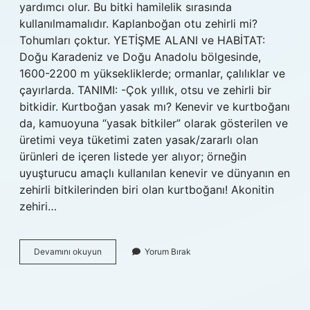
yardımcı olur. Bu bitki hamilelik sırasında
kullanılmamalıdır. Kaplanboğan otu zehirli mi?
Tohumları çoktur. YETİŞME ALANI ve HABİTAT:
Doğu Karadeniz ve Doğu Anadolu bölgesinde,
1600-2200 m yüksekliklerde; ormanlar, çalılıklar ve
çayırlarda. TANIMI: -Çok yıllık, otsu ve zehirli bir
bitkidir. Kurtboğan yasak mı? Kenevir ve kurtboğanı
da, kamuoyuna “yasak bitkiler” olarak gösterilen ve
üretimi veya tüketimi zaten yasak/zararlı olan
ürünleri de içeren listede yer alıyor; örneğin
uyuşturucu amaçlı kullanılan kenevir ve dünyanın en
zehirli bitkilerinden biri olan kurtboğanı! Akonitin
zehiri…
Kurtboğan
Devamını okuyun
Yorum Bırak
Otu
Kurtlara
Zarar
Verir