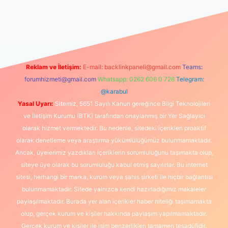
üncel giriş
https://www.betexper.xyz/
elexbetgiris.org
Reklam ve İletişim:
E-mail:
backlinkpaneli@gmail.com
Teams:
forumhizmeti@gmail.com
Whatsapp: 0262 606 0 726
Telegram:
@karabul
Yasal Uyarı:
Sitemiz, 5651 Sayılı Kanun gereğince Bilgi Teknolojileri
ve İletişim Kurumu (BTK) tarafından onaylanmış bir Yer Sağlayıcı
olarak hizmet vermektedir. Bu nedenle, sitedeki içerikleri proaktif
olarak denetleme veya araştırma yükümlülüğümüz bulunmamaktadır.
Ancak, üyelerimiz yazdıkları içeriklerin sorumluluğunu taşımakta olup,
siteye üye olarak bu sorumluluğu kabul etmiş sayılırlar. Bu internet
sitesi, herhangi bir marka, kurum veya şahıs şirketi ile hiçbir bağlantısı
bulunmamaktadır. Sitede yalnızca kendi hazırladığımız makaleler
paylaşılmaktadır. Burada yer alan içerikler haber niteliği taşımamakta
olup, gerçek kurum ve kişiler hakkında paylaşım yapılmamaktadır.
Gerçek kurum ve kişiler ile isim benzerlikleri tamamen tesadüfidir.