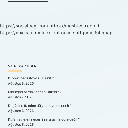
Kemale
Başkomutanlık
Yetkisi
Kaç
Aylığına
https://socialbayi.com
https://meshtech.com.tr
Verilmiştir
https://chicha.com.tr
knight online
nttgame
Sitemap
SIDEBAR
SON YAZILAR
Kuvvet nedir ilkokul 3. sınıf ?
Ağustos 8, 2026
Matlaşan bardaklar nasıl düzelir ?
Ağustos 7, 2026
Düşünme üzerine düşünmeye ne denir ?
Ağustos 6, 2026
Kur’an sureleri neden iniş sırasına göre değil ?
Ağustos 6, 2026