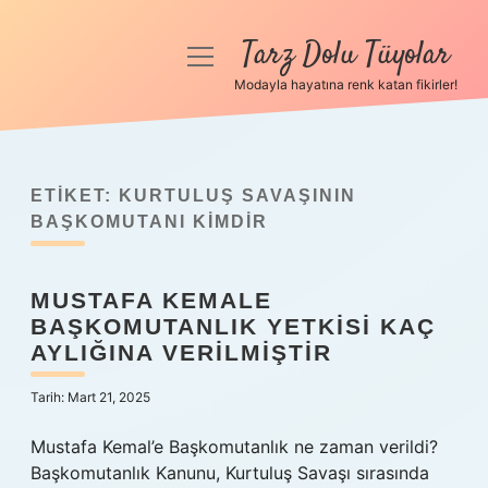
Tarz Dolu Tüyolar
menüyü
aç
Modayla hayatına renk katan fikirler!
Anasayfa
Gizlilik Politikası
ETIKET:
KURTULUŞ SAVAŞININ
Yasal Uyarı
BAŞKOMUTANI KIMDIR
Hakkımızda
MUSTAFA KEMALE
BAŞKOMUTANLIK YETKISI KAÇ
AYLIĞINA VERILMIŞTIR
Tarih: Mart 21, 2025
Mustafa Kemal’e Başkomutanlık ne zaman verildi?
Başkomutanlık Kanunu, Kurtuluş Savaşı sırasında