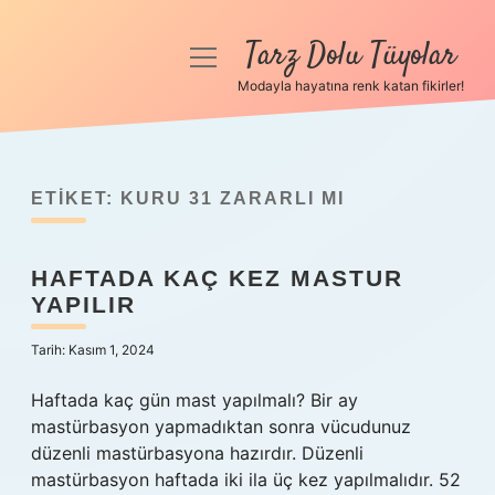
Tarz Dolu Tüyolar
menüyü
aç
Modayla hayatına renk katan fikirler!
Anasayfa
Gizlilik Politikası
ETIKET:
KURU 31 ZARARLI MI
Yasal Uyarı
HAFTADA KAÇ KEZ MASTUR
Hakkımızda
YAPILIR
Tarih: Kasım 1, 2024
Haftada kaç gün mast yapılmalı? Bir ay
mastürbasyon yapmadıktan sonra vücudunuz
düzenli mastürbasyona hazırdır. Düzenli
mastürbasyon haftada iki ila üç kez yapılmalıdır. 52