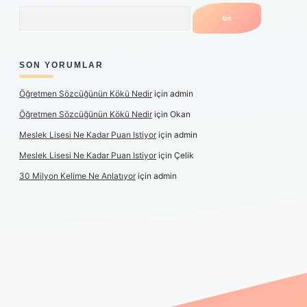
Arama
SON YORUMLAR
Öğretmen Sözcüğünün Kökü Nedir
için
admin
Öğretmen Sözcüğünün Kökü Nedir
için
Okan
Meslek Lisesi Ne Kadar Puan Istiyor
için
admin
Meslek Lisesi Ne Kadar Puan Istiyor
için
Çelik
30 Milyon Kelime Ne Anlatıyor
için
admin
üncel giriş
https://www.betexper.xyz/
elexbetgiris.org