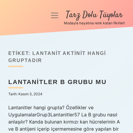
Tarz Dolu Tüyolar
menüyü
aç
Modayla hayatına renk katan fikirler!
Anasayfa
Gizlilik Politikası
ETIKET:
LANTANIT AKTINIT HANGI
Yasal Uyarı
GRUPTADIR
Hakkımızda
LANTANITLER B GRUBU MU
Tarih: Kasım 3, 2024
Lantanitler hangi grupta? Özellikler ve
UygulamalarGrup3Lantanitler57 La B grubu nasıl
anlaşılır? Kanda bulunan kırmızı kan hücrelerinin A
ve B antijeni içerip içermemesine göre yapılan bir