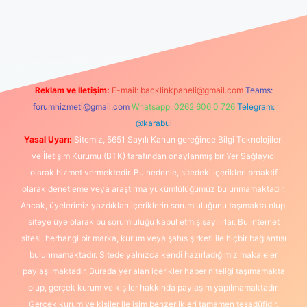
üncel giriş
https://www.betexper.xyz/
elexbetgiris.org
Reklam ve İletişim:
E-mail:
backlinkpaneli@gmail.com
Teams:
forumhizmeti@gmail.com
Whatsapp: 0262 606 0 726
Telegram:
@karabul
Yasal Uyarı:
Sitemiz, 5651 Sayılı Kanun gereğince Bilgi Teknolojileri
ve İletişim Kurumu (BTK) tarafından onaylanmış bir Yer Sağlayıcı
olarak hizmet vermektedir. Bu nedenle, sitedeki içerikleri proaktif
olarak denetleme veya araştırma yükümlülüğümüz bulunmamaktadır.
Ancak, üyelerimiz yazdıkları içeriklerin sorumluluğunu taşımakta olup,
siteye üye olarak bu sorumluluğu kabul etmiş sayılırlar. Bu internet
sitesi, herhangi bir marka, kurum veya şahıs şirketi ile hiçbir bağlantısı
bulunmamaktadır. Sitede yalnızca kendi hazırladığımız makaleler
paylaşılmaktadır. Burada yer alan içerikler haber niteliği taşımamakta
olup, gerçek kurum ve kişiler hakkında paylaşım yapılmamaktadır.
Gerçek kurum ve kişiler ile isim benzerlikleri tamamen tesadüfidir.