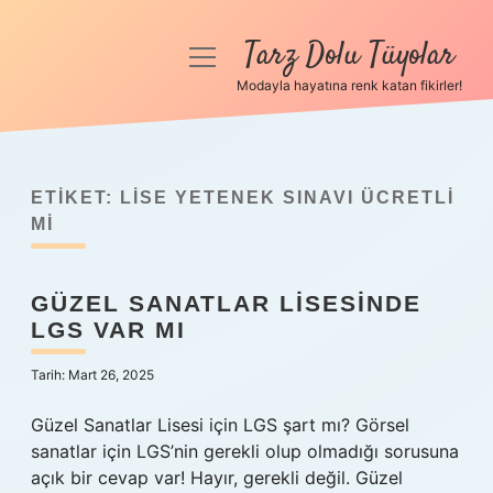
Tarz Dolu Tüyolar
menüyü
aç
Modayla hayatına renk katan fikirler!
Anasayfa
Gizlilik Politikası
ETIKET:
LISE YETENEK SINAVI ÜCRETLI
Yasal Uyarı
MI
Hakkımızda
GÜZEL SANATLAR LISESINDE
LGS VAR MI
Tarih: Mart 26, 2025
Güzel Sanatlar Lisesi için LGS şart mı? Görsel
sanatlar için LGS’nin gerekli olup olmadığı sorusuna
açık bir cevap var! Hayır, gerekli değil. Güzel