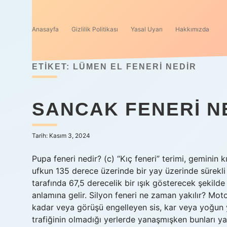
Anasayfa
Gizlilik Politikası
Yasal Uyarı
Hakkımızda
ETIKET:
LÜMEN EL FENERI NEDIR
SANCAK FENERI N
Tarih: Kasım 3, 2024
Pupa feneri nedir? (c) “Kıç feneri” terimi, geminin 
ufkun 135 derece üzerinde bir yay üzerinde sürekli 
tarafında 67,5 derecelik bir ışık gösterecek şekilde y
anlamına gelir. Silyon feneri ne zaman yakılır? Mo
kadar veya görüşü engelleyen sis, kar veya yoğun y
trafiğinin olmadığı yerlerde yanaşmışken bunları y