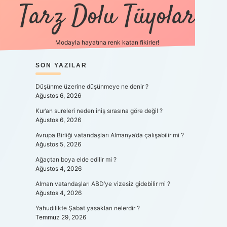
Tarz Dolu Tüyolar
Modayla hayatına renk katan fikirler!
iltonbet güncel giriş
SIDEBAR
SON YAZILAR
https://www.betexper.xyz/
elexbetgiris
Düşünme üzerine düşünmeye ne denir ?
Ağustos 6, 2026
Kur’an sureleri neden iniş sırasına göre değil ?
Ağustos 6, 2026
Avrupa Birliği vatandaşları Almanya’da çalışabilir mi ?
Ağustos 5, 2026
Ağaçtan boya elde edilir mi ?
Ağustos 4, 2026
Alman vatandaşları ABD’ye vizesiz gidebilir mi ?
Ağustos 4, 2026
Yahudilikte Şabat yasakları nelerdir ?
Temmuz 29, 2026