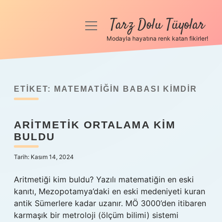
Tarz Dolu Tüyolar
menüyü
aç
Modayla hayatına renk katan fikirler!
Anasayfa
Gizlilik Politikası
ETIKET:
MATEMATIĞIN BABASI KIMDIR
Yasal Uyarı
ARITMETIK ORTALAMA KIM
Hakkımızda
BULDU
Tarih: Kasım 14, 2024
Aritmetiği kim buldu? Yazılı matematiğin en eski
kanıtı, Mezopotamya’daki en eski medeniyeti kuran
antik Sümerlere kadar uzanır. MÖ 3000’den itibaren
karmaşık bir metroloji (ölçüm bilimi) sistemi