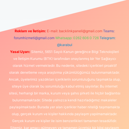
güncel giriş
https://www.betexper.xyz/
elexbetgiris.org
Reklam ve İletişim:
E-mail:
backlinkpaneli@gmail.com
Teams:
forumhizmeti@gmail.com
Whatsapp: 0262 606 0 726
Telegram:
@karabul
Yasal Uyarı:
Sitemiz, 5651 Sayılı Kanun gereğince Bilgi Teknolojileri
ve İletişim Kurumu (BTK) tarafından onaylanmış bir Yer Sağlayıcı
olarak hizmet vermektedir. Bu nedenle, sitedeki içerikleri proaktif
olarak denetleme veya araştırma yükümlülüğümüz bulunmamaktadır.
Ancak, üyelerimiz yazdıkları içeriklerin sorumluluğunu taşımakta olup,
siteye üye olarak bu sorumluluğu kabul etmiş sayılırlar. Bu internet
sitesi, herhangi bir marka, kurum veya şahıs şirketi ile hiçbir bağlantısı
bulunmamaktadır. Sitede yalnızca kendi hazırladığımız makaleler
paylaşılmaktadır. Burada yer alan içerikler haber niteliği taşımamakta
olup, gerçek kurum ve kişiler hakkında paylaşım yapılmamaktadır.
Gerçek kurum ve kişiler ile isim benzerlikleri tamamen tesadüfidir.
Sitemiz, kar amacı gütmeyen ve tamamen ücretsiz bir bilgi paylaşım