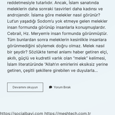
reddetmesiyle tutarlıdır. Ancak, İslam sanatında
meleklerin daha sonraki tasvirleri daha kadınsı ve
androjendir. İslama göre melekler nasıl görünür?
Lut’un yaşadığı Sodom’u yok etmeye gelen melekler
insan formunda görünüp insanlarla konuşmuşlardır.
Cebrail, Hz. Meryem’e insan formunda görünmüştür.
Tüm bunlardan sonra meleklerin kesinlikle insanlara
görünmediğini söylemek doğru olmaz. Melek nasıl
bir şeydir? Sözlükte temel anlamı haber getiren elçi,
akıllı, güçlü ve kudretli varlık olan “melek” kelimesi,
İslam literatüründe “Allah’ın emirlerini eksiksiz yerine
getiren, çeşitli şekillere girebilen ve duyularla…
Allahın
Devamını okuyun
Yorum Bırak
Melekleri
Neye
Benzer
https://socialbayi.com
https://meshtech.com.tr