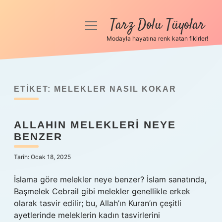
Tarz Dolu Tüyolar
menüyü
aç
Modayla hayatına renk katan fikirler!
Anasayfa
Gizlilik Politikası
ETIKET:
MELEKLER NASIL KOKAR
Yasal Uyarı
ALLAHIN MELEKLERI NEYE
Hakkımızda
BENZER
Tarih: Ocak 18, 2025
İslama göre melekler neye benzer? İslam sanatında,
Başmelek Cebrail gibi melekler genellikle erkek
olarak tasvir edilir; bu, Allah’ın Kuran’ın çeşitli
ayetlerinde meleklerin kadın tasvirlerini