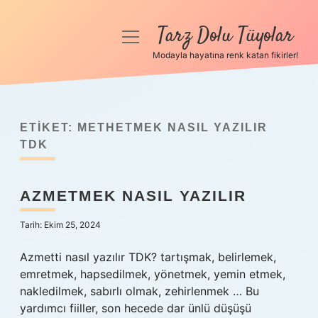
Tarz Dolu Tüyolar
menüyü
aç
Modayla hayatına renk katan fikirler!
Anasayfa
Gizlilik Politikası
ETIKET:
METHETMEK NASIL YAZILIR
Yasal Uyarı
TDK
Hakkımızda
AZMETMEK NASIL YAZILIR
Tarih: Ekim 25, 2024
Azmetti nasıl yazılır TDK? tartışmak, belirlemek,
emretmek, hapsedilmek, yönetmek, yemin etmek,
nakledilmek, sabırlı olmak, zehirlenmek … Bu
yardımcı fiiller, son hecede dar ünlü düşüşü