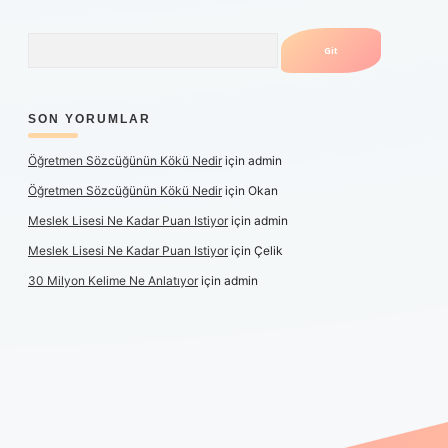
Arama
SON YORUMLAR
Öğretmen Sözcüğünün Kökü Nedir
için
admin
Öğretmen Sözcüğünün Kökü Nedir
için
Okan
Meslek Lisesi Ne Kadar Puan Istiyor
için
admin
Meslek Lisesi Ne Kadar Puan Istiyor
için
Çelik
30 Milyon Kelime Ne Anlatıyor
için
admin
güncel giriş
https://www.betexper.xyz/
elexbetgiris.org