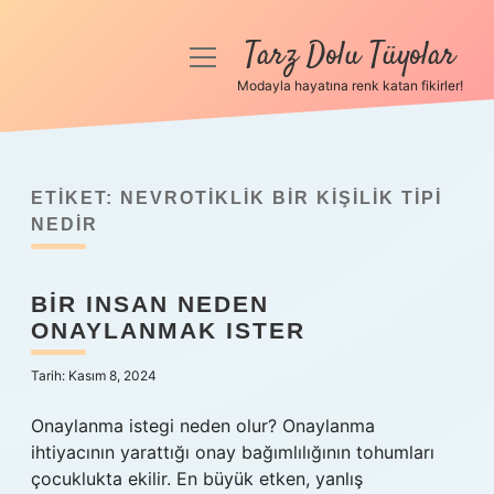
Tarz Dolu Tüyolar
menüyü
aç
Modayla hayatına renk katan fikirler!
Anasayfa
Gizlilik Politikası
ETIKET:
NEVROTIKLIK BIR KIŞILIK TIPI
Yasal Uyarı
NEDIR
Hakkımızda
BIR INSAN NEDEN
ONAYLANMAK ISTER
Tarih: Kasım 8, 2024
Onaylanma istegi neden olur? Onaylanma
ihtiyacının yarattığı onay bağımlılığının tohumları
çocuklukta ekilir. En büyük etken, yanlış