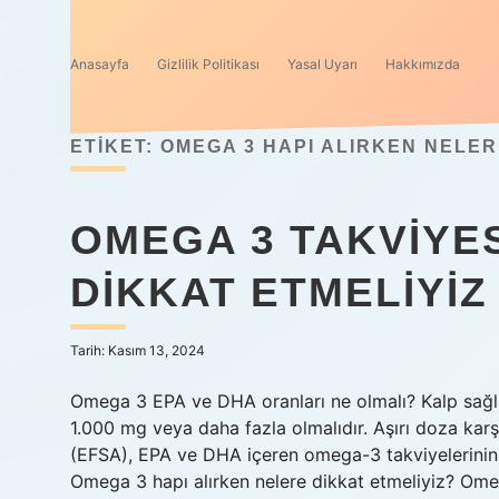
Anasayfa
Gizlilik Politikası
Yasal Uyarı
Hakkımızda
ETIKET:
OMEGA 3 HAPI ALIRKEN NELER
OMEGA 3 TAKVIYE
DIKKAT ETMELIYIZ
Tarih: Kasım 13, 2024
Omega 3 EPA ve DHA oranları ne olmalı? Kalp sağlı
1.000 mg veya daha fazla olmalıdır. Aşırı doza karş
(EFSA), EPA ve DHA içeren omega-3 takviyelerinin
Omega 3 hapı alırken nelere dikkat etmeliyiz? Omeg