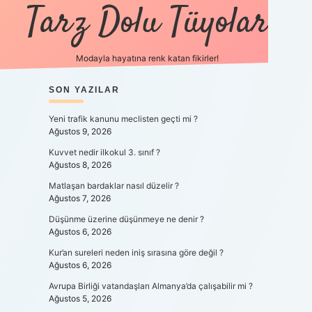
Tarz Dolu Tüyolar
Modayla hayatına renk katan fikirler!
SIDEBAR
SON YAZILAR
hiltonbet güncel giri
Yeni trafik kanunu meclisten geçti mi ?
Ağustos 9, 2026
Kuvvet nedir ilkokul 3. sınıf ?
Ağustos 8, 2026
Matlaşan bardaklar nasıl düzelir ?
Ağustos 7, 2026
Düşünme üzerine düşünmeye ne denir ?
Ağustos 6, 2026
Kur’an sureleri neden iniş sırasına göre değil ?
Ağustos 6, 2026
Avrupa Birliği vatandaşları Almanya’da çalışabilir mi ?
Ağustos 5, 2026