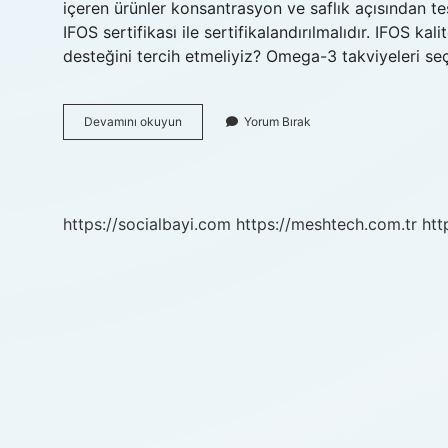
içeren ürünler konsantrasyon ve saflık açısından te
IFOS sertifikası ile sertifikalandırılmalıdır. IFOS k
desteğini tercih etmeliyiz? Omega-3 takviyeleri 
Omega
Devamını okuyun
Yorum Bırak
3
Takviyesi
Seçerken
Nelere
Dikkat
https://socialbayi.com
https://meshtech.com.tr
htt
Etmeliyiz