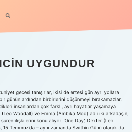
 ICIN UYGUNDUR
t gecesi tanışırlar, ikisi de ertesi gün ayrı yollara
ek bir günün ardından birbirlerini düşünmeyi bırakamazlar.
ikleri insanlardan çok farklı, ayrı hayatlar yaşamaya
er (Leo Woodall) ve Emma (Ambika Mod) adlı iki arkadaşın,
üren ilişkilerini konu alıyor. ‘One Day’, Dexter (Leo
n, 15 Temmuz’da – aynı zamanda Swithin Günü olarak da