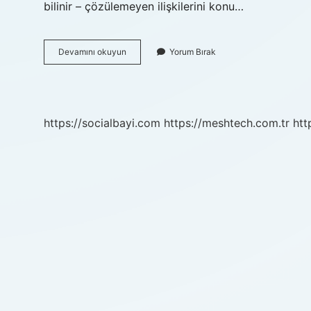
bilinir – çözülemeyen ilişkilerini konu…
One
Devamını okuyun
Yorum Bırak
Day
Kac
Yas
Icin
Uygundur
https://socialbayi.com
https://meshtech.com.tr
htt