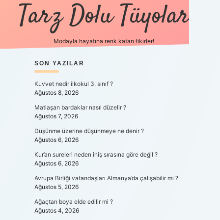
Tarz Dolu Tüyolar
Modayla hayatına renk katan fikirler!
SIDEBAR
SON YAZILAR
hiltonbet güncel gir
Kuvvet nedir ilkokul 3. sınıf ?
Ağustos 8, 2026
Matlaşan bardaklar nasıl düzelir ?
Ağustos 7, 2026
Düşünme üzerine düşünmeye ne denir ?
Ağustos 6, 2026
Kur’an sureleri neden iniş sırasına göre değil ?
Ağustos 6, 2026
Avrupa Birliği vatandaşları Almanya’da çalışabilir mi ?
Ağustos 5, 2026
Ağaçtan boya elde edilir mi ?
Ağustos 4, 2026