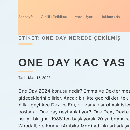
Anasayfa
Gizlilik Politikası
Yasal Uyarı
Hakkımızda
ETIKET:
ONE DAY NEREDE ÇEKILMIŞ
ONE DAY KAC YAS
Tarih: Mart 18, 2025
One Day 2024 konusu nedir? Emma ve Dexter mezuniye
gideceklerini bilirler. Ancak birlikte geçirdikleri t
Yıllar geçtikçe Dex ve Em, bir zamanlar olmak isted
başlarlar. One day neyi anlatıyor? ‘One Day’, Dext
her yıl bir gün, 1988’den başlayarak 20 yıl boyunca s
Woodall) ve Emma (Ambika Mod) adlı iki arkadaşı