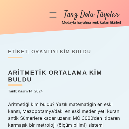
Tarz Dolu Tüyolar
menüyü
aç
Modayla hayatına renk katan fikirler!
Anasayfa
Gizlilik Politikası
ETIKET:
ORANTIYI KIM BULDU
Yasal Uyarı
ARITMETIK ORTALAMA KIM
Hakkımızda
BULDU
Tarih: Kasım 14, 2024
Aritmetiği kim buldu? Yazılı matematiğin en eski
kanıtı, Mezopotamya’daki en eski medeniyeti kuran
antik Sümerlere kadar uzanır. MÖ 3000’den itibaren
karmaşık bir metroloji (ölçüm bilimi) sistemi