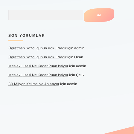
Arama
SON YORUMLAR
Öğretmen Sözcüğünün Kökü Nedir
için
admin
Öğretmen Sözcüğünün Kökü Nedir
için
Okan
Meslek Lisesi Ne Kadar Puan Istiyor
için
admin
Meslek Lisesi Ne Kadar Puan Istiyor
için
Çelik
30 Milyon Kelime Ne Anlatıyor
için
admin
t güncel giriş
https://www.betexper.xyz/
elexbetgiris.org