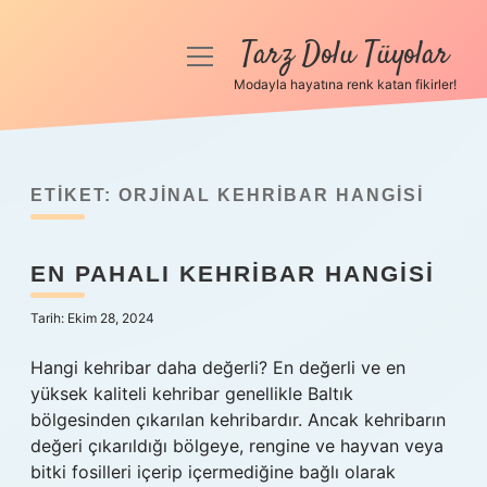
Tarz Dolu Tüyolar
menüyü
aç
Modayla hayatına renk katan fikirler!
Anasayfa
Gizlilik Politikası
ETIKET:
ORJINAL KEHRIBAR HANGISI
Yasal Uyarı
EN PAHALI KEHRIBAR HANGISI
Hakkımızda
Tarih: Ekim 28, 2024
Hangi kehribar daha değerli? En değerli ve en
yüksek kaliteli kehribar genellikle Baltık
bölgesinden çıkarılan kehribardır. Ancak kehribarın
değeri çıkarıldığı bölgeye, rengine ve hayvan veya
bitki fosilleri içerip içermediğine bağlı olarak