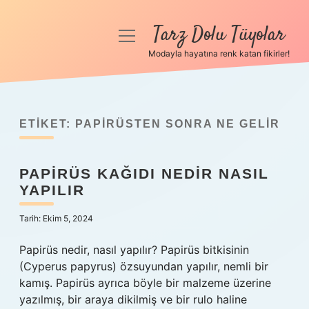
Tarz Dolu Tüyolar
menüyü
aç
Modayla hayatına renk katan fikirler!
Anasayfa
Gizlilik Politikası
ETIKET:
PAPIRÜSTEN SONRA NE GELIR
Yasal Uyarı
PAPIRÜS KAĞIDI NEDIR NASIL
Hakkımızda
YAPILIR
Tarih: Ekim 5, 2024
Papirüs nedir, nasıl yapılır? Papirüs bitkisinin
(Cyperus papyrus) özsuyundan yapılır, nemli bir
kamış. Papirüs ayrıca böyle bir malzeme üzerine
yazılmış, bir araya dikilmiş ve bir rulo haline