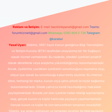
güncel giriş
https://www.betexper.xyz/
elexbetgiris.org
Reklam ve İletişim:
E-mail:
backlinkpaneli@gmail.com
Teams:
forumhizmeti@gmail.com
Whatsapp: 0262 606 0 726
Telegram:
@karabul
Yasal Uyarı:
Sitemiz, 5651 Sayılı Kanun gereğince Bilgi Teknolojileri
ve İletişim Kurumu (BTK) tarafından onaylanmış bir Yer Sağlayıcı
olarak hizmet vermektedir. Bu nedenle, sitedeki içerikleri proaktif
olarak denetleme veya araştırma yükümlülüğümüz bulunmamaktadır.
Ancak, üyelerimiz yazdıkları içeriklerin sorumluluğunu taşımakta olup,
siteye üye olarak bu sorumluluğu kabul etmiş sayılırlar. Bu internet
sitesi, herhangi bir marka, kurum veya şahıs şirketi ile hiçbir bağlantısı
bulunmamaktadır. Sitede yalnızca kendi hazırladığımız makaleler
paylaşılmaktadır. Burada yer alan içerikler haber niteliği taşımamakta
olup, gerçek kurum ve kişiler hakkında paylaşım yapılmamaktadır.
Gerçek kurum ve kişiler ile isim benzerlikleri tamamen tesadüfidir.
Sitemiz, kar amacı gütmeyen ve tamamen ücretsiz bir bilgi paylaşım