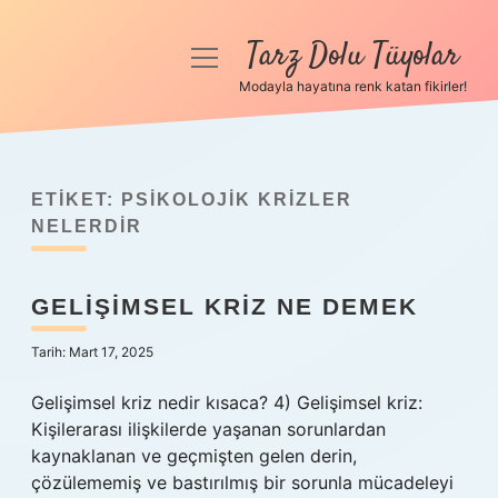
Tarz Dolu Tüyolar
menüyü
aç
Modayla hayatına renk katan fikirler!
Anasayfa
Gizlilik Politikası
ETIKET:
PSIKOLOJIK KRIZLER
Yasal Uyarı
NELERDIR
Hakkımızda
GELIŞIMSEL KRIZ NE DEMEK
Tarih: Mart 17, 2025
Gelişimsel kriz nedir kısaca? 4) Gelişimsel kriz:
Kişilerarası ilişkilerde yaşanan sorunlardan
kaynaklanan ve geçmişten gelen derin,
çözülememiş ve bastırılmış bir sorunla mücadeleyi