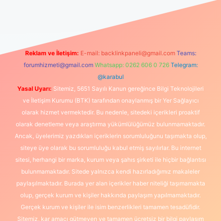
üncel giriş
https://www.betexper.xyz/
elexbetgiris.org
Reklam ve İletişim:
E-mail:
backlinkpaneli@gmail.com
Teams:
forumhizmeti@gmail.com
Whatsapp: 0262 606 0 726
Telegram:
@karabul
Yasal Uyarı:
Sitemiz, 5651 Sayılı Kanun gereğince Bilgi Teknolojileri
ve İletişim Kurumu (BTK) tarafından onaylanmış bir Yer Sağlayıcı
olarak hizmet vermektedir. Bu nedenle, sitedeki içerikleri proaktif
olarak denetleme veya araştırma yükümlülüğümüz bulunmamaktadır.
Ancak, üyelerimiz yazdıkları içeriklerin sorumluluğunu taşımakta olup,
siteye üye olarak bu sorumluluğu kabul etmiş sayılırlar. Bu internet
sitesi, herhangi bir marka, kurum veya şahıs şirketi ile hiçbir bağlantısı
bulunmamaktadır. Sitede yalnızca kendi hazırladığımız makaleler
paylaşılmaktadır. Burada yer alan içerikler haber niteliği taşımamakta
olup, gerçek kurum ve kişiler hakkında paylaşım yapılmamaktadır.
Gerçek kurum ve kişiler ile isim benzerlikleri tamamen tesadüfidir.
Sitemiz, kar amacı gütmeyen ve tamamen ücretsiz bir bilgi paylaşım