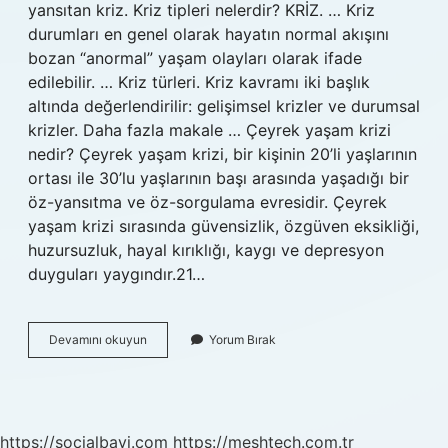
yansıtan kriz. Kriz tipleri nelerdir? KRİZ. … Kriz
durumları en genel olarak hayatın normal akışını
bozan “anormal” yaşam olayları olarak ifade
edilebilir. … Kriz türleri. Kriz kavramı iki başlık
altında değerlendirilir: gelişimsel krizler ve durumsal
krizler. Daha fazla makale … Çeyrek yaşam krizi
nedir? Çeyrek yaşam krizi, bir kişinin 20’li yaşlarının
ortası ile 30’lu yaşlarının başı arasında yaşadığı bir
öz-yansıtma ve öz-sorgulama evresidir. Çeyrek
yaşam krizi sırasında güvensizlik, özgüven eksikliği,
huzursuzluk, hayal kırıklığı, kaygı ve depresyon
duyguları yaygındır.21…
Gelişimsel
Devamını okuyun
Yorum Bırak
Kriz
Ne
Demek
https://socialbayi.com
https://meshtech.com.tr