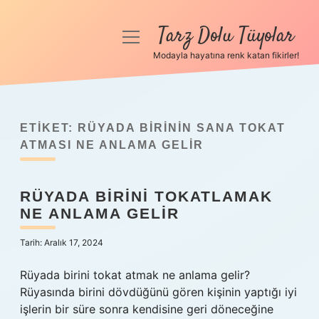
Tarz Dolu Tüyolar
menüyü
aç
Modayla hayatına renk katan fikirler!
Anasayfa
Gizlilik Politikası
ETIKET:
RÜYADA BIRININ SANA TOKAT
Yasal Uyarı
ATMASI NE ANLAMA GELIR
Hakkımızda
RÜYADA BIRINI TOKATLAMAK
NE ANLAMA GELIR
Tarih: Aralık 17, 2024
Rüyada birini tokat atmak ne anlama gelir?
Rüyasında birini dövdüğünü gören kişinin yaptığı iyi
işlerin bir süre sonra kendisine geri döneceğine