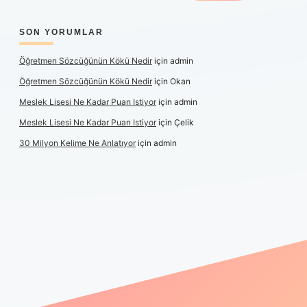
SON YORUMLAR
Öğretmen Sözcüğünün Kökü Nedir
için
admin
Öğretmen Sözcüğünün Kökü Nedir
için
Okan
Meslek Lisesi Ne Kadar Puan Istiyor
için
admin
Meslek Lisesi Ne Kadar Puan Istiyor
için
Çelik
30 Milyon Kelime Ne Anlatıyor
için
admin
güncel giriş
https://www.betexper.xyz/
elexbetgiris.org