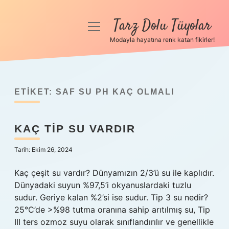
Tarz Dolu Tüyolar
menüyü
aç
Modayla hayatına renk katan fikirler!
Anasayfa
Gizlilik Politikası
ETIKET:
SAF SU PH KAÇ OLMALI
Yasal Uyarı
KAÇ TIP SU VARDIR
Hakkımızda
Tarih: Ekim 26, 2024
Kaç çeşit su vardır? Dünyamızın 2/3’ü su ile kaplıdır.
Dünyadaki suyun %97,5’i okyanuslardaki tuzlu
sudur. Geriye kalan %2’si ise sudur. Tip 3 su nedir?
25°C’de >%98 tutma oranına sahip arıtılmış su, Tip
III ters ozmoz suyu olarak sınıflandırılır ve genellikle