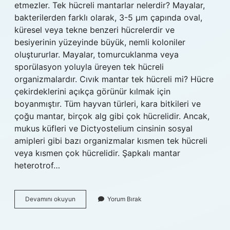
etmezler. Tek hücreli mantarlar nelerdir? Mayalar,
bakterilerden farklı olarak, 3-5 µm çapında oval,
küresel veya tekne benzeri hücrelerdir ve
besiyerinin yüzeyinde büyük, nemli koloniler
oluştururlar. Mayalar, tomurcuklanma veya
sporülasyon yoluyla üreyen tek hücreli
organizmalardır. Cıvık mantar tek hücreli mi? Hücre
çekirdeklerini açıkça görünür kılmak için
boyanmıştır. Tüm hayvan türleri, kara bitkileri ve
çoğu mantar, birçok alg gibi çok hücrelidir. Ancak,
mukus küfleri ve Dictyostelium cinsinin sosyal
amipleri gibi bazı organizmalar kısmen tek hücreli
veya kısmen çok hücrelidir. Şapkalı mantar
heterotrof…
Şapkalı
Devamını okuyun
Yorum Bırak
Mantarlar
Tek
Hücreli