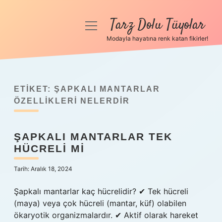
Tarz Dolu Tüyolar
menüyü
aç
Modayla hayatına renk katan fikirler!
Anasayfa
Gizlilik Politikası
ETIKET:
ŞAPKALI MANTARLAR
Yasal Uyarı
ÖZELLIKLERI NELERDIR
Hakkımızda
ŞAPKALI MANTARLAR TEK
HÜCRELI MI
Tarih: Aralık 18, 2024
Şapkalı mantarlar kaç hücrelidir? ✔ Tek hücreli
(maya) veya çok hücreli (mantar, küf) olabilen
ökaryotik organizmalardır. ✔ Aktif olarak hareket