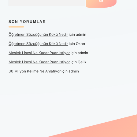
SON YORUMLAR
Öğretmen Sözcüğünün Kökü Nedir
için
admin
Öğretmen Sözcüğünün Kökü Nedir
için
Okan
Meslek Lisesi Ne Kadar Puan Istiyor
için
admin
Meslek Lisesi Ne Kadar Puan Istiyor
için
Çelik
30 Milyon Kelime Ne Anlatıyor
için
admin
güncel giriş
https://www.betexper.xyz/
elexbetgiris.org