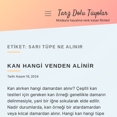
Tarz Dolu Tüyolar
menüyü
aç
Modayla hayatına renk katan fikirler!
Anasayfa
Gizlilik Politikası
ETIKET:
SARI TÜPE NE ALINIR
Yasal Uyarı
KAN HANGI VENDEN ALINIR
Hakkımızda
Tarih: Kasım 16, 2024
Kan alırken hangi damardan alınır? Çeşitli kan
testleri için gereken kan örneği genellikle damarın
delinmesiyle, yani bir iğne sokularak elde edilir.
Nadir durumlarda, kan örneği bir atardamardan
veya kılcal damardan alınır. Hangi kan hangi tüpe