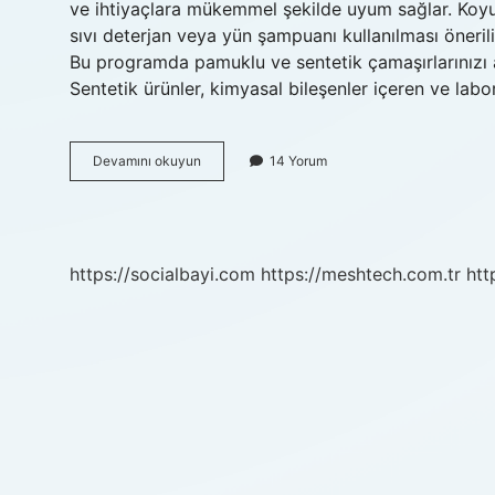
ve ihtiyaçlara mükemmel şekilde uyum sağlar. Koyu r
sıvı deterjan veya yün şampuanı kullanılması öneri
Bu programda pamuklu ve sentetik çamaşırlarınızı ay
Sentetik ürünler, kimyasal bileşenler içeren ve lab
Sentetik
Devamını okuyun
14 Yorum
Programında
Hangi
Kıyafetler
Yıkanır
https://socialbayi.com
https://meshtech.com.tr
htt