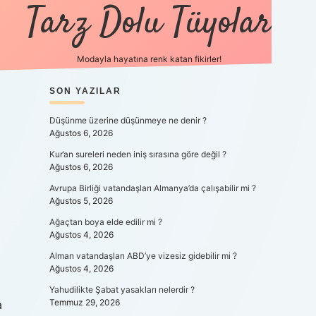
Tarz Dolu Tüyolar
Modayla hayatına renk katan fikirler!
SIDEBAR
SON YAZILAR
hiltonbet güncel gir
Düşünme üzerine düşünmeye ne denir ?
Ağustos 6, 2026
Kur’an sureleri neden iniş sırasına göre değil ?
Ağustos 6, 2026
Avrupa Birliği vatandaşları Almanya’da çalışabilir mi ?
Ağustos 5, 2026
Ağaçtan boya elde edilir mi ?
Ağustos 4, 2026
Alman vatandaşları ABD’ye vizesiz gidebilir mi ?
Ağustos 4, 2026
Yahudilikte Şabat yasakları nelerdir ?
Temmuz 29, 2026
a