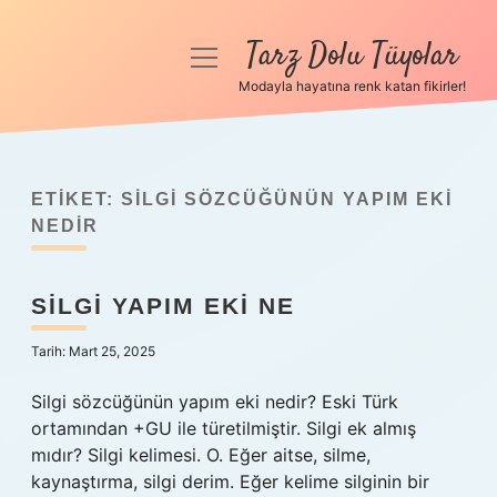
Tarz Dolu Tüyolar
menüyü
aç
Modayla hayatına renk katan fikirler!
Anasayfa
Gizlilik Politikası
ETIKET:
SILGI SÖZCÜĞÜNÜN YAPIM EKI
Yasal Uyarı
NEDIR
Hakkımızda
SILGI YAPIM EKI NE
Tarih: Mart 25, 2025
Silgi sözcüğünün yapım eki nedir? Eski Türk
ortamından +GU ile türetilmiştir. Silgi ek almış
mıdır? Silgi kelimesi. O. Eğer aitse, silme,
kaynaştırma, silgi derim. Eğer kelime silginin bir