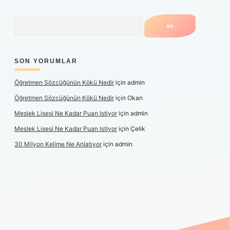
Arama
SON YORUMLAR
Öğretmen Sözcüğünün Kökü Nedir
için
admin
Öğretmen Sözcüğünün Kökü Nedir
için
Okan
Meslek Lisesi Ne Kadar Puan Istiyor
için
admin
Meslek Lisesi Ne Kadar Puan Istiyor
için
Çelik
30 Milyon Kelime Ne Anlatıyor
için
admin
 güncel giriş
https://www.betexper.xyz/
elexbetgiris.org