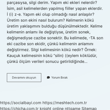
parçasıysa, silgi derim. Yapım eki ekleri nelerdir?
İsim, asil kelimelerden yapılmış fiiller yapan eklerdir.
İ (i) z-e. Yapım eki olup olmadığı nasıl anlaşılır?
Üretim son ekini nasıl bulurum? Kelimenin kökü
üretim yaklaşımını bulduğu düşünülmektedir. Kelime
kelimenin anlamı ile değiştiyse, üretim sonek,
değişmediyse cazibe sonektir. Bu kelimede, -TA son
eki cazibe son ekidir, çünkü kelimenin anlamını
değiştirmez. Silgi kelimesinin kökü nedir? Örnek:
Kauçuk kelimesinin kökü “silin) ​​((eylem köklüdür,
çünkü ölçüm verileri sonucu getirildiğinde…
Silgi
Devamını okuyun
Yorum Bırak
Yapım
Eki
Ne
https://socialbayi.com
https://meshtech.com.tr
https://chicha.com.tr
knight online
nttgame
Sitemap