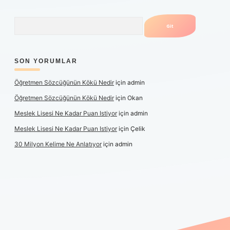
Arama
SON YORUMLAR
Öğretmen Sözcüğünün Kökü Nedir
için
admin
Öğretmen Sözcüğünün Kökü Nedir
için
Okan
Meslek Lisesi Ne Kadar Puan Istiyor
için
admin
Meslek Lisesi Ne Kadar Puan Istiyor
için
Çelik
30 Milyon Kelime Ne Anlatıyor
için
admin
üncel giriş
https://www.betexper.xyz/
elexbetgiris.org