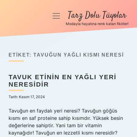
Tarz Dolu Tüyolar
menüyü
aç
Modayla hayatına renk katan fikirler!
Anasayfa
Gizlilik Politikası
ETIKET:
TAVUĞUN YAĞLI KISMI NERESI
Yasal Uyarı
TAVUK ETININ EN YAĞLI YERI
Hakkımızda
NERESIDIR
Tarih: Kasım 17, 2024
Tavuğun en faydalı yeri neresi? Tavuğun göğüs
kısmı en saf proteine ​​sahip kısımdır. Yüksek besin
değerlerine sahiptir. Yani tam bir vitamin
kaynağıdır! Tavuğun en lezzetli kısmı neresidir?