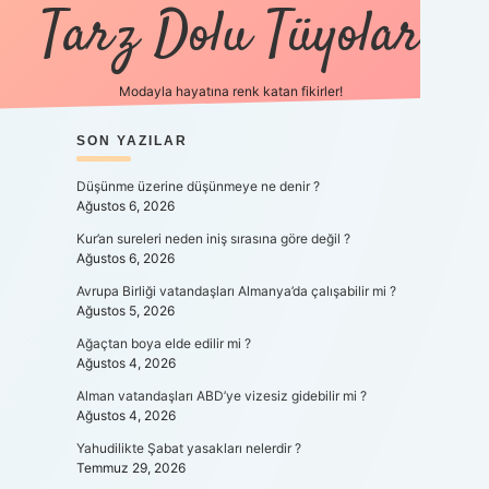
Tarz Dolu Tüyolar
Modayla hayatına renk katan fikirler!
SIDEBAR
SON YAZILAR
hiltonbet güncel gir
Düşünme üzerine düşünmeye ne denir ?
Ağustos 6, 2026
Kur’an sureleri neden iniş sırasına göre değil ?
Ağustos 6, 2026
Avrupa Birliği vatandaşları Almanya’da çalışabilir mi ?
Ağustos 5, 2026
Ağaçtan boya elde edilir mi ?
Ağustos 4, 2026
Alman vatandaşları ABD’ye vizesiz gidebilir mi ?
Ağustos 4, 2026
Yahudilikte Şabat yasakları nelerdir ?
Temmuz 29, 2026