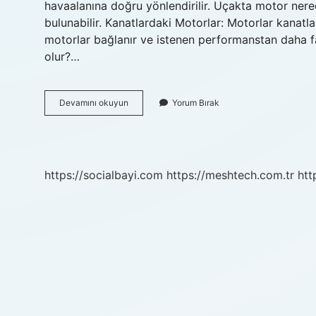
havaalanına doğru yönlendirilir. Uçakta motor nere
bulunabilir. Kanatlardaki Motorlar: Motorlar kanat
motorlar bağlanır ve istenen performanstan daha f
olur?…
Yolcu
Devamını okuyun
Yorum Bırak
Uçaklarında
Yedek
Motor
Var
Mı
https://socialbayi.com
https://meshtech.com.tr
htt