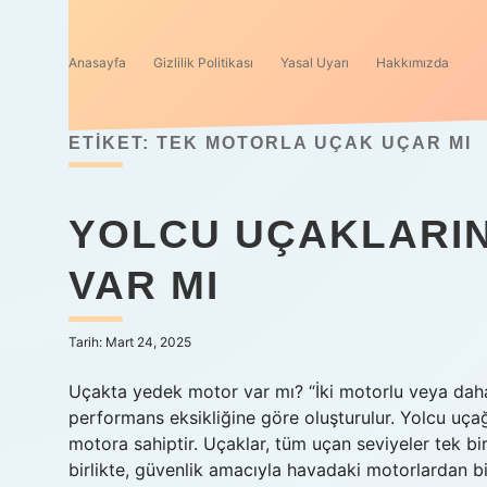
Anasayfa
Gizlilik Politikası
Yasal Uyarı
Hakkımızda
ETIKET:
TEK MOTORLA UÇAK UÇAR MI
YOLCU UÇAKLARI
VAR MI
Tarih: Mart 24, 2025
Uçakta yedek motor var mı? “İki motorlu veya daha
performans eksikliğine göre oluşturulur. Yolcu uç
motora sahiptir. Uçaklar, tüm uçan seviyeler tek bir
birlikte, güvenlik amacıyla havadaki motorlardan biri